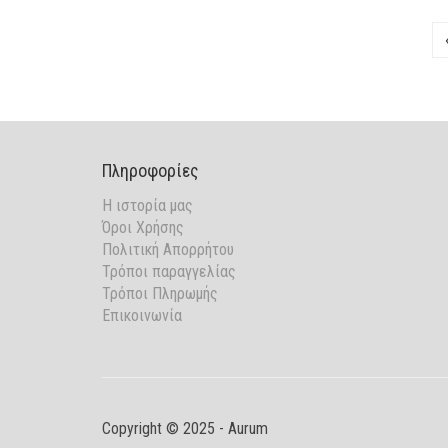
18,00€.
16,20€.
Πληροφορίες
Η ιστορία μας
Όροι Χρήσης
Πολιτική Απορρήτου
Τρόποι παραγγελίας
Τρόποι Πληρωμής
Επικοινωνία
Copyright © 2025 - Aurum