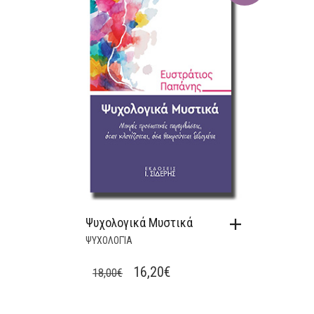
Ψυχολογικά Μυστικά
ΨΥΧΟΛΟΓΊΑ
ORIGINAL
CURRENT
16,20
€
18,00
€
PRICE
PRICE
WAS:
IS: