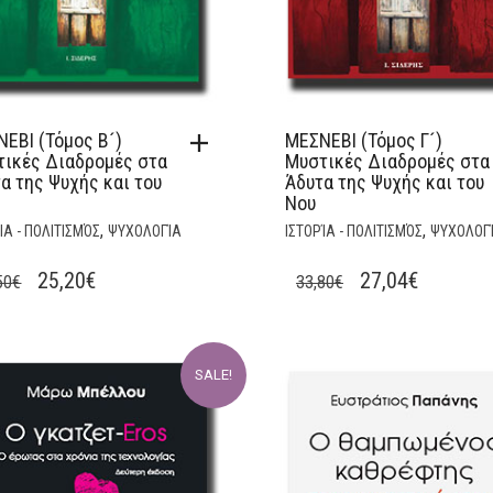
ΕΒΙ (Τόμος Β´)
ΜΕΣΝΕΒΙ (Τόμος Γ´)
τικές Διαδρομές στα
Μυστικές Διαδρομές στα
α της Ψυχής και του
Άδυτα της Ψυχής και του
Νου
,
,
ΊΑ - ΠΟΛΙΤΙΣΜΌΣ
ΨΥΧΟΛΟΓΊΑ
ΙΣΤΟΡΊΑ - ΠΟΛΙΤΙΣΜΌΣ
ΨΥΧΟΛΟΓ
ORIGINAL
CURRENT
ORIGINAL
CURREN
25,20
€
27,04
€
50
€
33,80
€
PRICE
PRICE
PRICE
PRICE
WAS:
IS:
WAS:
IS:
31,50€.
25,20€.
33,80€.
27,04€.
SALE!