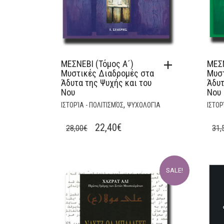
ΜΕΣΝΕΒΙ (Τόμος Α´)
ΜΕΣΝ
Μυστικές Διαδρομές στα
Μυσ
Άδυτα της Ψυχής και του
Άδυτ
Νου
Νου
,
ΙΣΤΟΡΊΑ - ΠΟΛΙΤΙΣΜΌΣ
ΨΥΧΟΛΟΓΊΑ
ΙΣΤΟΡ
ORIGINAL
CURRENT
22,40
€
28,00
€
31,
PRICE
PRICE
WAS:
IS:
28,00€.
22,40€.
SALE!