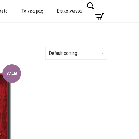
Search
φείς
Τα νέα μας
Επικοινωνία
Default sorting
SALE!