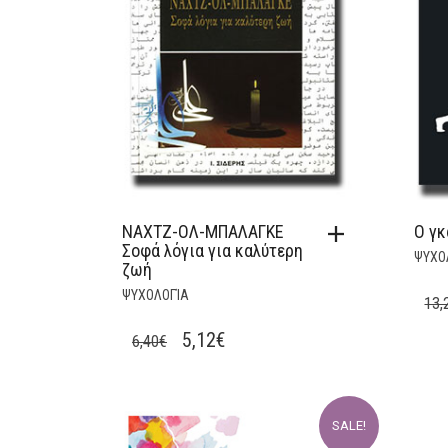
ΝΑΧΤΖ-ΟΛ-ΜΠΑΛΑΓΚΕ
Ο γκ
Σοφά λόγια για καλύτερη
ΨΥΧΟ
ζωή
ΨΥΧΟΛΟΓΊΑ
13,
ORIGINAL
CURRENT
5,12
€
6,40
€
PRICE
PRICE
WAS:
IS:
6,40€.
5,12€.
SALE!