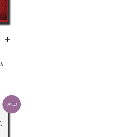
ΊΑ
T
SALE!