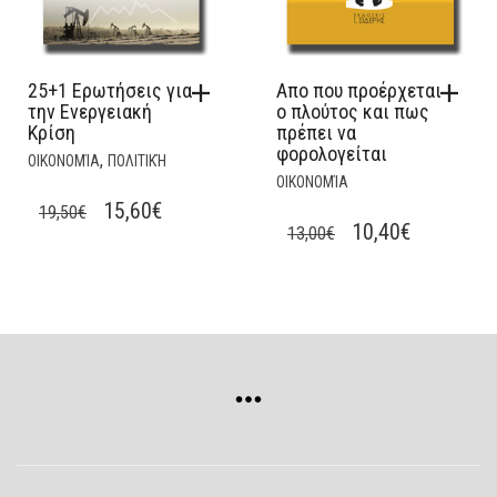
25+1 Ερωτήσεις για
Απο που προέρχεται
την Ενεργειακή
ο πλούτος και πως
Κρίση
πρέπει να
φορολογείται
,
ΟΙΚΟΝΟΜΊΑ
ΠΟΛΙΤΙΚΉ
ΟΙΚΟΝΟΜΊΑ
ORIGINAL
CURRENT
15,60
€
19,50
€
ORIGINAL
CURRENT
10,40
€
13,00
€
PRICE
PRICE
PRICE
PRICE
WAS:
IS:
WAS:
IS:
19,50€.
15,60€.
13,00€.
10,40€.