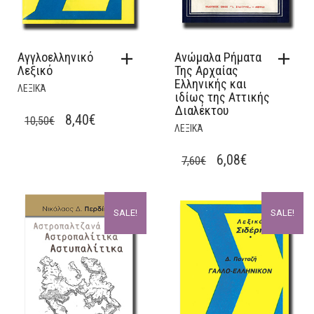
Αγγλοελληνικό
Ανώμαλα Ρήματα
Λεξικό
Της Αρχαίας
Ελληνικής και
ΛΕΞΙΚΆ
ιδίως της Αττικής
Διαλέκτου
ORIGINAL
CURRENT
8,40
€
10,50
€
ΛΕΞΙΚΆ
PRICE
PRICE
WAS:
IS:
ORIGINAL
CURRENT
6,08
€
7,60
€
10,50€.
8,40€.
PRICE
PRICE
WAS:
IS:
SALE!
SALE!
7,60€.
6,08€.