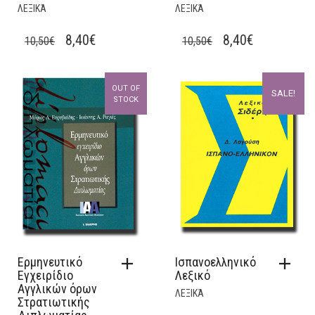
ΛΕΞΙΚΆ
ΛΕΞΙΚΆ
ORIGINAL
CURRENT
ORIGINAL
CURRENT
8,40
€
8,40
€
10,50
€
10,50
€
PRICE
PRICE
PRICE
PRICE
WAS:
IS:
WAS:
IS:
OUT OF
SALE!
10,50€.
8,40€.
10,50€.
8,40€.
STOCK
Ερμηνευτικό
Ισπανοελληνικό
Εγχειρίδιο
Λεξικό
Αγγλικών όρων
ΛΕΞΙΚΆ
Στρατιωτικής