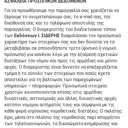
ΑΣΦΑΛΕΙΑ ΠΡΟΣΩΠΙΚΩΝ ΔΕΔΟΜΕΝΩΝ
Για να προωθήσουμε την παραγγελία σας χρειάζεται να
ξέρουμε το ονοματεπώνυμο σας, το e-mail σας, την
διεύθυνσή σας και το τηλέφωνο αποστολής της
παραγγελίας. Ο διαχειριστής του διαδικτυακού τόπου
των
Εκδόσεων Ι. ΣΙΔΕΡΗΣ
διαφυλάσσει τον προσωπικό
χαρακτήρα των στοιχείων σας και δεν δύναται να τα
μεταβιβάσει σε οποιονδήποτε τρίτο (φυσικό ή νομικό
πρόσωπο) για κανέναν λόγο με την εξαίρεση σχετικών
διατάξεων του νόμου και προς τις αρμόδιες και μόνον
αρχές. Ο διαχειριστής είναι δυνατόν να επεξεργάζεται
τμήμα ή το σύνολο των στοιχείων που εσείς έχετε
αποστείλει για τη βελτίωση των παρεχομένων
υπηρεσιών – πληροφοριών. Προσωπικά στοιχεία
χρηστών κοινοποιούνται επίσης στις αρμόδιες
δικαστικές, αστυνομικές και άλλες διοικητικές αρχές
κατόπιν νομίμου αιτήματός τους και σύμφωνα με τις
κάθε φορά ισχύουσες νομοθετικές διατάξεις. Ο πελάτης
έχει, μέσα στο πλαίσιο της νομοθεσίας περί απορρήτου
των τηλεπικοινωνιών, τα δικαιώματα ενημέρωσης και