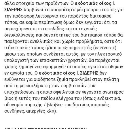
άλλα στοιχεία των προϊόντων. Ο
εκδοτικός οίκος Ι.
ΣΙΔΕΡΗΣ
λαμβάνει τα απαραίτητα μέτρα προστασίας για
την πρόσφορη λειτουργία του παρόντος δικτυακού
τόπου, σε καμία περίπτωση όμως δεν εγγυάται ότι τα
περιεχόμενα, οι ιστοσελίδες και οι τεχνικές
διευκολύνσεις και δυνατότητες του δικτυακού τόπου θα
παρέχονται ανελλιπώς και χωρίς προβλήματα, ούτε ότι
ο δικτυακός τόπος ή/και οι εξυπηρετητές («servers»)
μέσω των οποίων συνδέεται αυτός, με τον ηλεκτρονικό
υπολογιστή των επισκεπτών/χρηστών, θα παρέχονται
χωρίς ζημιογόνες εφαρμογές οι οποίες εγκαταστάθηκαν
εν αγνοία του. Ο
εκδοτικός οίκος Ι. ΣΙΔΕΡΗΣ
δεν
ευθύνεται για οιαδήποτε ζημία προκληθεί στον πελάτη
από τη μη εκπλήρωση των συμβατικών του
υποχρεώσεων, η οποία οφείλεται σε γεγονότα ανωτέρας
βίας ή εκτός του πεδίου ελέγχου του (όπως ενδεικτικά,
αδυναμία παροχής / βλάβες του δικτύου, καιρικές
συνθήκες, απεργίες κλπ).