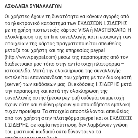
ΑΣΦΑΛΕΙΑ ΣΥΝΑΛΛΑΓΩΝ
Οι χρήστες έχουν τη δυνατότητα να κάνουν αγορές από
το ηλεκτρονικό κατάστημα των ΕΚΔΟΣΕΩΝ Ι. ΣΙΔΕΡΗΣ
με τη χρήση πιστωτικής κάρτας VISA ή MASTERCARD. Η
ολοκλήρωση της on-line συναλλαγής και η εισαγωγή των
στοιχείων της κάρτας πραγματοποιείται απευθείας
μεταξύ του χρήστη και της υπηρεσίας paypal
(
http://www.paypal.com
) μέσω της παραπομπής από τον
διαδικτυακό μας τόπο στην αντίστοιχη πλατφόρμα –
ιστοσελίδα. Μετά την ολοκλήρωση της συναλλαγής
εκτελείται επανασύνδεση του χρήστη με τον διακομιστή
(server) των εκδόσεων μας. Οι εκδόσεις Ι. ΣΙΔΕΡΗΣ μετά
την παραπομπή και κατά την ολοκλήρωση της
συναλλαγής αυτής (μέσω pay-pal) ουδεμία συμμετοχή
έχουν ούτε και ευθύνη φέρουν για οποιαδήποτε εμπλοκή
τυχόν προκύψει. Τα στοιχεία αποστέλλονται απευθείας
από τον χρήστη στην πλατφόρμα paypal και οι ΕΚΔΟΣΕΙΣ
Ι. ΣΙΔΕΡΗΣ, σε καμία περίπτωση, δεν λαμβάνουν γνώση
του μυστικού κωδικού ούτε δύνανται να τα