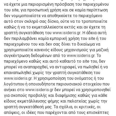
να έχετε μια περιορισμένη πρόσβαση του περιεχομένου
του site, για προσωπική χρήση και σε καμία περίπτωση
δεν νομιμοποιείστε να αποθηκεύετε το περιεχόμενο
αυτό στον σκληρό σας δίσκο, ούτε να το τροποποιείτε
καθώς ή να το εκμεταλλεύεστε εκτός και αν έχετε τη
γραπτή συγκατάθεση του
www.isideris.gr
. Η άδεια αυτή
δεν περιλαμβάνει καμία εμπορική χρήση του site ή του
περιεχομένου του και δεν σας δίνει το δικαίωμα να
χρησιμοποιείτε κανενός είδους μηχανισμούς για μαζική
συγκέντρωση δεδομένων από το
www.isideris.gr
. Το
περιεχόμενο καθώς και αυτό καθαυτό το site του, δεν
μπορεί να αναπαραχθεί, να αντιγραφεί, να πωληθεί ή να
επαναπωληθεί χωρίς την γραπτή συγκατάθεση του
www.isideris.gr
. Η χρησιμοποίηση του ονόματος ή του
λογότυπου ή οποιουδήποτε περιουσιακού στοιχείου που
ανήκει στο
www.isideris.gr
δεν μπορεί να χρησιμοποιηθεί
για σκοπούς προβολής και διαφήμισης καθώς για κάθε
είδους εκμετάλλευσης φήμης και πελατείας χωρίς την
γραπτή συγκατάθεσή μας. Τα σχόλια, οι κριτικές, οι
απόψεις, οι ιδέες που παρέχονται από τους επισκέπτες