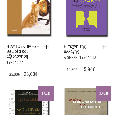
Η ΑΥΤΟΕΚΤΙΜΗΣΗ
Η τέχνη της
Θεωρία και
αλλαγής
αξιολόγηση
,
ΔΙΟΊΚΗΣΗ
ΨΥΧΟΛΟΓΊΑ
ΨΥΧΟΛΟΓΊΑ
ORIGINAL
CURRENT
15,84
€
19,80
€
ORIGINAL
CURRENT
28,00
€
35,00
€
PRICE
PRICE
PRICE
PRICE
WAS:
IS:
WAS:
IS:
19,80€.
15,84€.
SALE!
SALE!
35,00€.
28,00€.