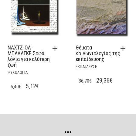
ΝΑΧΤΖ-ΟΛ-
Θέματα
ΜΠΑΛΑΓΚΕ Σοφά
κοινωνιολογίας της
λόγια για καλύτερη
εκπαίδευσης
ζωή
ΕΚΠΑΊΔΕΥΣΗ
ΨΥΧΟΛΟΓΊΑ
ORIGINAL
CURRENT
29,36
€
36,70
€
ORIGINAL
CURRENT
5,12
€
6,40
€
PRICE
PRICE
PRICE
PRICE
WAS:
IS:
WAS:
IS:
36,70€.
29,36€.
6,40€.
5,12€.