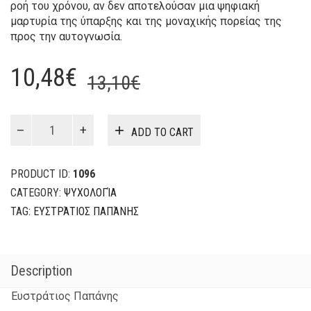
ροή του χρόνου, αν δεν αποτελούσαν μια ψηφιακή
μαρτυρία της ύπαρξης και της μοναχικής πορείας της
προς την αυτογνωσία.
Original
Current
10,48
€
13,10
€
price
price
was:
is:
Λογοτεχνία
ADD TO CART
του
13,10€.
10,48€.
facebook
quantity
PRODUCT ID:
1096
CATEGORY:
ΨΥΧΟΛΟΓΊΑ
TAG:
ΕΥΣΤΡΆΤΙΟΣ ΠΑΠΆΝΗΣ
Description
Ευστράτιος Παπάνης