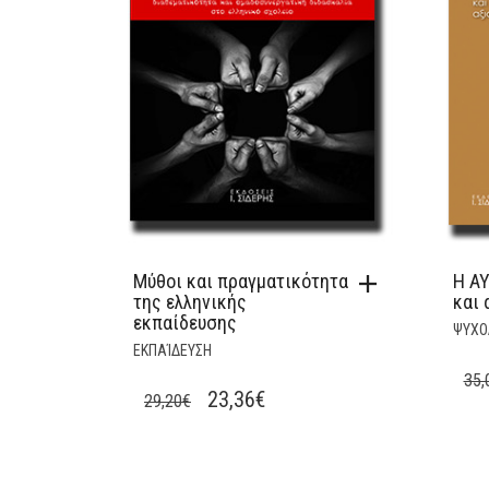
Μύθοι και πραγματικότητα
Η Α
της ελληνικής
και 
εκπαίδευσης
ΨΥΧΟ
ΕΚΠΑΊΔΕΥΣΗ
35,
ORIGINAL
CURRENT
23,36
€
29,20
€
PRICE
PRICE
WAS:
IS: