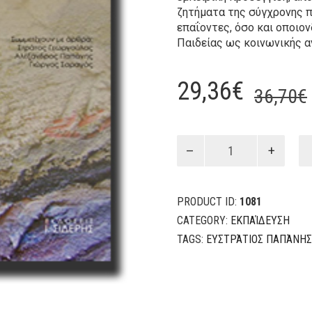
ζητήματα της σύγχρονης π
επαΐοντες, όσο και οποιο
Παιδείας ως κοινωνικής 
29,36
€
36,70
€
Θέματα
κοινωνιολογίας
της
εκπαίδευσης
PRODUCT ID:
1081
quantity
CATEGORY:
ΕΚΠΑΊΔΕΥΣΗ
TAGS:
ΕΥΣΤΡΆΤΙΟΣ ΠΑΠΆΝΗΣ