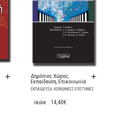
Δημόσιος Χώρος,
Εκπαίδευση, Επικοινωνία
,
ΕΚΠΑΊΔΕΥΣΗ
ΚΟΙΝΩΝΙΚΈΣ ΕΠΙΣΤΉΜΕΣ
T
ORIGINAL
CURRENT
14,40
€
18,00
€
PRICE
PRICE
WAS:
IS:
18,00€.
14,40€.