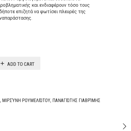
ροβληματικής και ενδιαφέρουν τόσο τους
νδήποτε επιζητά να φωτίσει πλευρές της
αναπαράστασης.
Original
Current
price
price
was:
is:
ADD TO CART
36,70€.
29,36€.
,
ΜΙΡΣΎΝΗ ΡΟΥΜΕΛΙΏΤΟΥ
,
ΠΑΝΑΓΙΏΤΗΣ ΓΙΑΒΡΊΜΗΣ