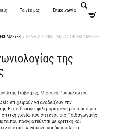
Search
φείς
Τα νέα μας
Επικοινωνία
ΕΚΠΑΊΔΕΥΣΗ
»
ΘΈΜΑΤΑ ΚΟΙΝΩΝΙΟΛΟΓΊΑΣ ΤΗΣ ΕΚΠΑΊΔΕΥΣΗΣ
νωνιολογίας της
ς
αγιώτης Γιαβρίμης
,
Μιρσύνη Ρουμελιώτου
φείς επιχειρούν να αναδείξουν την
της Εκπαίδευσης, φιλτραρισμένη μέσα από μια
 οπτική γωνία, που άπτεται της Παιδαγωγικής
ματα που πραγματεύεται με κριτική και
οτελούν αμφιλεγόμενα και δυσεπίλυτα