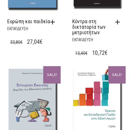
Ευρώπη και παιδεία
Κόντρα στη
δικτατορία των
ΕΚΠΑΊΔΕΥΣΗ
μετριοτήτων
ΕΚΠΑΊΔΕΥΣΗ
ORIGINAL
CURRENT
27,04
€
33,80
€
PRICE
PRICE
ORIGINAL
CURRENT
10,72
€
13,40
€
WAS:
IS:
PRICE
PRICE
33,80€.
27,04€.
WAS:
IS:
SALE!
SALE!
13,40€.
10,72€.