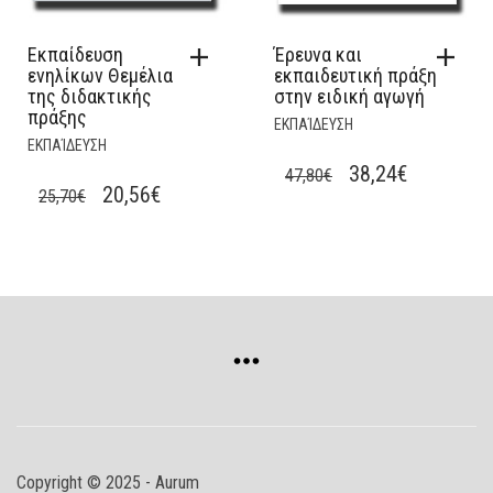
Εκπαίδευση
Έρευνα και
ενηλίκων Θεμέλια
εκπαιδευτική πράξη
της διδακτικής
στην ειδική αγωγή
πράξης
ΕΚΠΑΊΔΕΥΣΗ
ΕΚΠΑΊΔΕΥΣΗ
ORIGINAL
CURRENT
38,24
€
47,80
€
ORIGINAL
CURRENT
20,56
€
25,70
€
PRICE
PRICE
PRICE
PRICE
WAS:
IS:
WAS:
IS:
47,80€.
38,24€.
25,70€.
20,56€.
Copyright © 2025 - Aurum