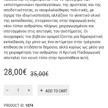
«επιστημονικών» προσεγγίσεων, της αριστείας και της
αποδοτικότητας, οι νεοφιλελεύθερες πολιτικές, με
όχημα την ιδιωτικοποίηση, αλλάζουν το γενετικό υλικό
της εκπαίδευσης, στοχεύοντας στην παραγωγή ενός
νέου τύπου ανθρώπου, πλήρως χειραγωγημένου και
υποταγμένου στις επιταγές του συστήματος. Οι
συγγραφείς του βιβλίου οραματίζονται μία δημοκρατική
εκπαίδευση, όχι μόνο ως ένα αντίμετρο στην τρέχουσα
επίθεση σε οτιδήποτε δημόσιο, αλλά κυρίως ως μέσο για
τη χειραφέτηση του ανθρώπου. Η Κριτική Παιδαγωγική
αποτελεί τον κοινό τόπο στην προσπάθεια αυτή.
Original
Current
28,00
€
35,00
€
price
price
was:
is:
Η
ADD TO CART
Κριτική
35,00€.
28,00€.
Παιδαγωγική
στον
PRODUCT ID:
1074