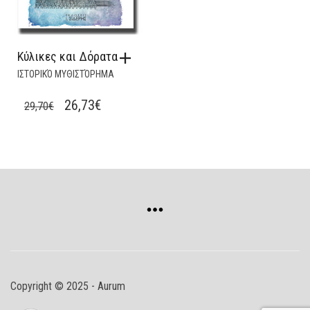
Κύλικες και Δόρατα
ΙΣΤΟΡΙΚΌ ΜΥΘΙΣΤΌΡΗΜΑ
ORIGINAL
CURRENT
26,73
€
29,70
€
PRICE
PRICE
WAS:
IS:
29,70€.
26,73€.
Copyright © 2025 - Aurum