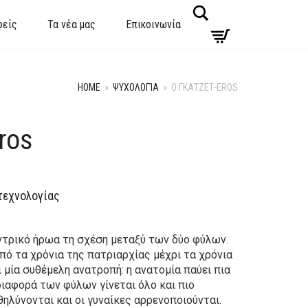
Search
φείς
Τα νέα μας
Επικοινωνία
HOME
»
ΨΥΧΟΛΟΓΊΑ
»
Ο ΓΚΑΤΖΕΤ-EROS
ros
τεχνολογίας
εντρικό ήρωα τη σχέση μεταξύ των δύο φύλων.
πό τα χρόνια της πατριαρχίας μέχρι τα χρόνια
 μία συθέμελη ανατροπή: η ανατομία παύει πια
διαφορά των φύλων γίνεται όλο και πιο
θηλύνονται και οι γυναίκες αρρενοποιούνται.