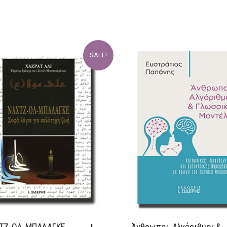
SALE!
ΤΖ-ΟΛ-ΜΠΑΛΑΓΚΕ
Άνθρωποι, Αλγόριθμοι &