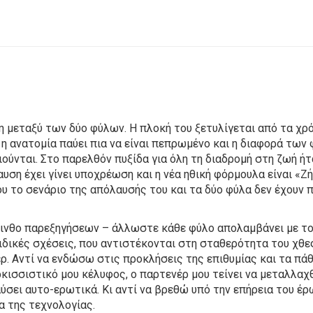
ση μεταξύ των δύο φύλων. Η πλοκή του ξετυλίγεται από τα χρό
η ανατομία παύει πια να είναι πεπρωμένο και η διαφορά των φ
ιούνται. Στο παρελθόν πυξίδα για όλη τη διαδρομή στη ζωή ή
αυση έχει γίνει υποχρέωση και η νέα ηθική φόρμουλα είναι «
του το σενάριο της απόλαυσής του και τα δύο φύλα δεν έχου
ρινθο παρεξηγήσεων – άλλωστε κάθε φύλο απολαμβάνει με το
δικές σχέσεις, που αντιστέκονται στη σταθερότητα του χθε
. Αντί να ενδώσω στις προκλήσεις της επιθυμίας και τα πάθ
κισσιστικό μου κέλυφος, ο παρτενέρ μου τείνει να μεταλλαχ
ύσει αυτο-ερωτικά. Κι αντί να βρεθώ υπό την επήρεια του έ
ια της τεχνολογίας.