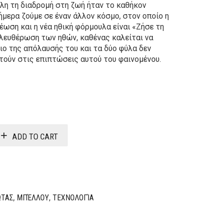
όλη τη διαδρομή στη ζωή ήταν το καθήκον
ήμερα ζούμε σε έναν άλλον κόσμο, στον οποίο η
έωση και η νέα ηθική φόρμουλα είναι «Ζήσε τη
ελευθέρωση των ηθών, καθένας καλείται να
ιο της απόλαυσής του και τα δύο φύλα δεν
ούν στις επιπτώσεις αυτού του φαινομένου.
Original
Current
price
price
was:
is:
ADD TO CART
13,20€.
10,56€.
ΩΤΑΣ
,
ΜΠΈΛΛΟΥ
,
ΤΕΧΝΟΛΟΓΊΑ