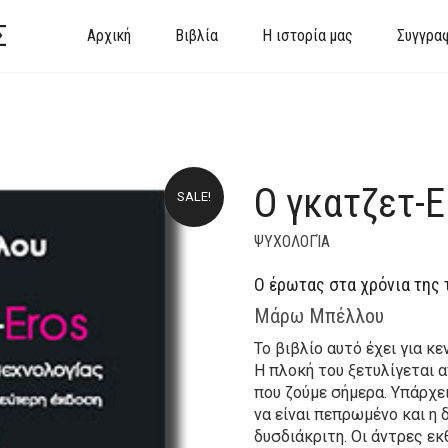
Σ
Αρχική
Βιβλία
Η ιστορία μας
Συγγρα
Ο γκατζετ-E
SALE!
ΨΥΧΟΛΟΓΊΑ
Ο έρωτας στα χρόνια της 
Μάρω Μπέλλου
Το βιβλίο αυτό έχει για κ
Η πλοκή του ξετυλίγεται α
που ζούμε σήμερα. Υπάρχει
να είναι πεπρωμένο και η 
δυσδιάκριτη. Οι άντρες εκ