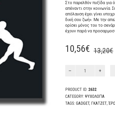
Στο παρελθόν πυξίδα για 
απέναντι στην κοινωνία. Σ
απόλαυση έχει γίνει υποχρ
δική σου ζωή». Με την απ
ορίσει μόνος του το σενάρ
έχουν παρά να προσαρμοστ
10,56
€
13,20
€
Ο
γκατζετ-
Eros
quantity
PRODUCT ID:
2632
CATEGORY:
ΨΥΧΟΛΟΓΊΑ
TAGS:
GADGET
,
ΓΚΑΤΖΕΤ
,
ΈΡ