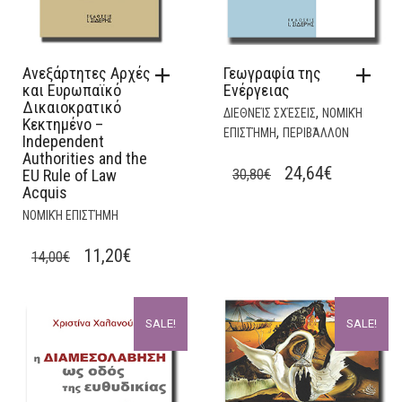
Ανεξάρτητες Αρχές
Γεωγραφία της
και Ευρωπαϊκό
Ενέργειας
Δικαιοκρατικό
,
ΔΙΕΘΝΕΊΣ ΣΧΈΣΕΙΣ
ΝΟΜΙΚΉ
Κεκτημένο –
,
ΕΠΙΣΤΉΜΗ
ΠΕΡΙΒΆΛΛΟΝ
Independent
Authorities and the
ORIGINAL
CURRENT
24,64
€
EU Rule of Law
30,80
€
Acquis
PRICE
PRICE
ΝΟΜΙΚΉ ΕΠΙΣΤΉΜΗ
WAS:
IS:
30,80€.
24,64€.
ORIGINAL
CURRENT
11,20
€
14,00
€
PRICE
PRICE
WAS:
IS:
SALE!
SALE!
14,00€.
11,20€.