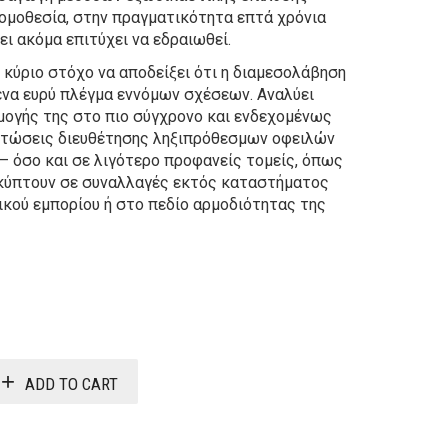
ομοθεσία, στην πραγματικότητα επτά χρόνια
ει ακόμα επιτύχει να εδραιωθεί.
 κύριο στόχο να αποδείξει ότι η διαμεσολάβηση
ένα ευρύ πλέγμα εννόμων σχέσεων. Αναλύει
μογής της στο πιο σύγχρονο και ενδεχομένως
πτώσεις διευθέτησης ληξιπρόθεσμων οφειλών
– όσο και σε λιγότερο προφανείς τομείς, όπως
οκύπτουν σε συναλλαγές εκτός καταστήματος
ικού εμπορίου ή στο πεδίο αρμοδιότητας της
Original
Current
price
price
was:
is:
ADD TO CART
26,40€.
21,12€.