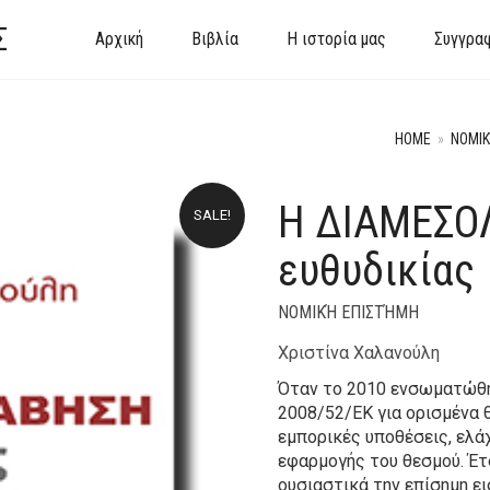
Σ
Αρχική
Βιβλία
Η ιστορία μας
Συγγρα
HOME
»
ΝΟΜΙΚ
Η ΔΙΑΜΕΣΟ
SALE!
ευθυδικίας
ΝΟΜΙΚΉ ΕΠΙΣΤΉΜΗ
Χριστίνα Χαλανούλη
Όταν το 2010 ενσωματώθηκ
2008/52/ΕΚ για ορισμένα 
εμπορικές υποθέσεις, ελά
εφαρμογής του θεσμού. Έτσ
ουσιαστικά την επίσημη 