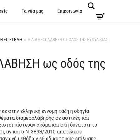
Search
φείς
Τα νέα μας
Επικοινωνία
Ή ΕΠΙΣΤΉΜΗ
»
Η ΔΙΑΜΕΣΟΛΑΒΗΣΗ ΩΣ ΟΔΌΣ ΤΗΣ ΕΥΘΥΔΙΚΊΑΣ
ΛΑΒΗΣΗ ως οδός της
ε στην ελληνική έννομη τάξη η οδηγία
θέματα διαμεσολάβησης σε αστικές και
χιστοι πίστευαν ακόμα και στη δυνατότητα
ι, αν και ο Ν. 3898/2010 αποτέλεσε
εισαγωγή μεθόδων εξωδικαστικής επίλυσης