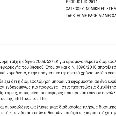
PRODUCT ID:
2514
της
ευθυδικίας
CATEGORY:
ΝΟΜΙΚΉ ΕΠΙΣΤΉ
quantity
TAGS:
HOME PAGE
,
ΔΙΑΜΕΣΟ
ομη τάξη η οδηγία 2008/52/ΕΚ για ορισμένα θέματα διαμεσολ
 εφαρμογής του θεσμού. Έτσι, αν και ο Ν. 3898/2010 αποτέλε
ή νομοθεσία, στην πραγματικότητα επτά χρόνια μετά ο νέος 
δείξει ότι η διαμεσολάβηση μπορεί να εφαρμοστεί σε ένα ευρ
και ενδεχομένως πιο προφανές –στις περιπτώσεις διευθέτη
ίς τομείς, όπως είναι οι διαφορές που προκύπτουν σε συναλ
ας της ΕΕΤΤ και του ΤΕΕ.
ι οι ουσιώδεις ωφέλειες μιας διαδικασίας πλήρως δικαιικής,
εκτός των δικαστικών αιθουσών και έχει ως κύριο στόχο την