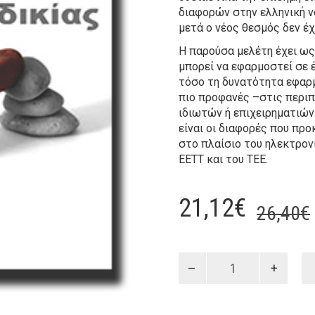
διαφορών στην ελληνική ν
μετά ο νέος θεσμός δεν έχ
Η παρούσα μελέτη έχει ως
μπορεί να εφαρμοστεί σε 
τόσο τη δυνατότητα εφαρ
πιο προφανές –στις περι
ιδιωτών ή επιχειρηματιών
είναι οι διαφορές που πρ
στο πλαίσιο του ηλεκτρον
ΕΕΤΤ και του ΤΕΕ.
21,12
€
26,40
€
Η
ΔΙΑΜΕΣΟΛΑΒΗΣΗ
ως
οδός