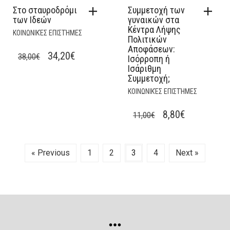
Στο σταυροδρόμι
Συμμετοχή των
των Ιδεών
γυναικών στα
Κέντρα Λήψης
ΚΟΙΝΩΝΙΚΈΣ ΕΠΙΣΤΉΜΕΣ
Πολιτικών
Αποφάσεων:
ORIGINAL
CURRENT
34,20
€
38,00
€
Ισόρροπη ή
Ισάριθμη
PRICE
PRICE
Συμμετοχή;
WAS:
IS:
ΚΟΙΝΩΝΙΚΈΣ ΕΠΙΣΤΉΜΕΣ
38,00€.
34,20€.
ORIGINAL
CURRENT
8,80
€
11,00
€
PRICE
PRICE
WAS:
IS:
« Previous
1
2
3
4
Next »
11,00€.
8,80€.