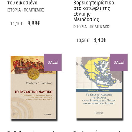
του εικοσιένα
Βορειοηπειρώτικο
στο κατώφλι της
ΙΣΤΟΡΊΑ - ΠΟΛΙΤΙΣΜΌΣ
Εθνικής
Μειοδοσίας
ORIGINAL
CURRENT
8,88
€
11,10
€
ΙΣΤΟΡΊΑ - ΠΟΛΙΤΙΣΜΌΣ
PRICE
PRICE
WAS:
IS:
ORIGINAL
CURRENT
8,40
€
10,50
€
11,10€.
8,88€.
PRICE
PRICE
WAS:
IS:
SALE!
SALE!
10,50€.
8,40€.