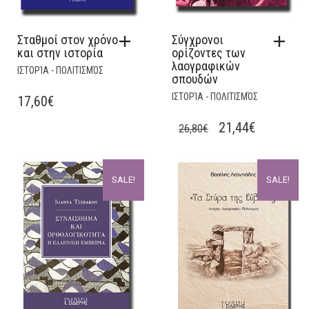
Σταθμοί στον χρόνο
Σύγχρονοι
και στην ιστορία
ορίζοντες των
λαογραφικών
ΙΣΤΟΡΊΑ - ΠΟΛΙΤΙΣΜΌΣ
σπουδών
ΙΣΤΟΡΊΑ - ΠΟΛΙΤΙΣΜΌΣ
17,60
€
ORIGINAL
CURRENT
21,44
€
26,80
€
PRICE
PRICE
WAS:
IS:
SALE!
SALE!
26,80€.
21,44€.