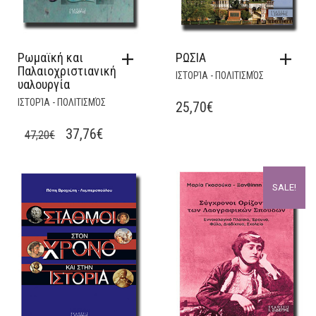
Ρωμαϊκή και
ΡΩΣΙΑ
Παλαιοχριστιανική
ΙΣΤΟΡΊΑ - ΠΟΛΙΤΙΣΜΌΣ
υαλουργία
ΙΣΤΟΡΊΑ - ΠΟΛΙΤΙΣΜΌΣ
25,70
€
ORIGINAL
CURRENT
37,76
€
47,20
€
PRICE
PRICE
WAS:
IS:
SALE!
47,20€.
37,76€.