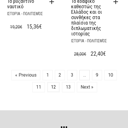
Το βυζαντινό
Το εδαφικό
ναυτικό
καθεστώς της
Ελλάδος και οι
ΙΣΤΟΡΊΑ - ΠΟΛΙΤΙΣΜΌΣ
συνθήκες στα
πλαίσια της
ORIGINAL
CURRENT
15,36
€
19,20
€
διπλωματικής
ιστορίας
PRICE
PRICE
ΙΣΤΟΡΊΑ - ΠΟΛΙΤΙΣΜΌΣ
WAS:
IS:
19,20€.
15,36€.
ORIGINAL
CURRENT
22,40
€
28,00
€
PRICE
PRICE
WAS:
IS:
« Previous
1
2
3
…
9
10
28,00€.
22,40€.
11
12
13
Next »