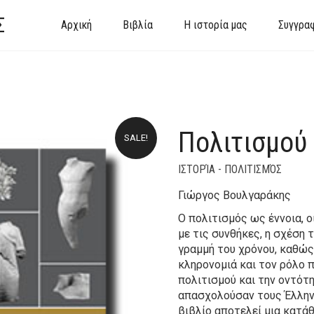
Σ
Αρχική
Βιβλία
Η ιστορία μας
Συγγρα
Πολιτισμού
SALE!
ΙΣΤΟΡΊΑ - ΠΟΛΙΤΙΣΜΌΣ
Γιώργος Βουλγαράκης
Ο πολιτισμός ως έννοια, ο
με τις συνθήκες, η σχέση 
γραμμή του χρόνου, καθώς 
κληρονομιά και τον ρόλο π
πολιτισμού και την οντότ
απασχολούσαν τους Έλληνε
βιβλίο αποτελεί μια κατ