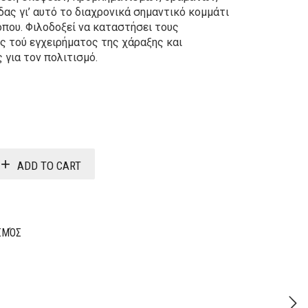
δας γι’ αυτό το διαχρονικά σημαντικό κομμάτι
όπου. Φιλοδοξεί να καταστήσει τους
 τού εγχειρήματος της χάραξης και
 για τον πολιτισμό.
Original
Current
price
price
was:
is:
ADD TO CART
20,40€.
16,32€.
ΙΣΜΌΣ