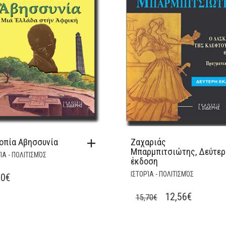
οπία Αβησσυνία
Ζαχαριάς
Μπαρμπιτσιώτης, Δεύτερ
ΊΑ - ΠΟΛΙΤΙΣΜΌΣ
έκδοση
ΙΣΤΟΡΊΑ - ΠΟΛΙΤΙΣΜΌΣ
00
€
ORIGINAL
CURREN
12,56
€
15,70
€
PRICE
PRICE
WAS:
IS: