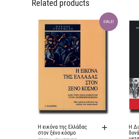
Related products
SALE!
Η εικόνα της Ελλάδας
Η Δ
στον ξένο κόσμο
δυνά
μετα