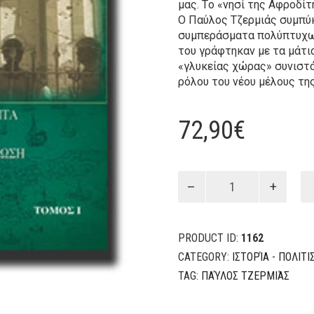
μας. Tο «νησί της Aφροδίτ
O Παύλος Tζερμιάς συμπύ
συμπεράσματα πολύπτυχων 
του γράφτηκαν με τα μάτια
«γλυκείας χώρας» συνιστά
ρόλου του νέου μέλους τ
72,90
€
"Γλυκειάς
χώρας"
ιστόρηση
quantity
PRODUCT ID:
1162
CATEGORY:
ΙΣΤΟΡΊΑ - ΠΟΛΙΤ
TAG:
ΠΑΎΛΟΣ ΤΖΕΡΜΙΆΣ