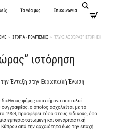
Search
φείς
Τα νέα μας
Επικοινωνία
OME
»
ΙΣΤΟΡΊΑ - ΠΟΛΙΤΙΣΜΌΣ
»
“ΓΛΥΚΕΙΆΣ ΧΏΡΑΣ” ΙΣΤΌΡΗΣΗ
χώρας” ιστόρηση
 την Ένταξη στην Ευρωπαϊκή Ένωση
υ διεθνούς φήμης επιστήμονα αποτελεί
O συγγραφέας, ο οποίος ασχολείται με το
το 1958, προσφέρει τόσο στους ειδικούς, όσο
, μία εμπεριστατωμένη και συναρπαστική
 Kύπρου από την αρχαιότητα έως την εποχή