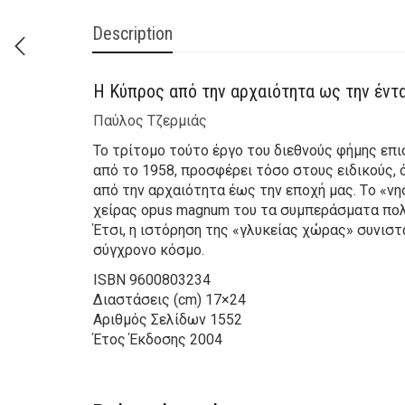
Description
Η Κύπρος από την αρχαιότητα ως την έντ
Παύλος Τζερμιάς
To τρίτομο τούτο έργο του διεθνούς φήμης επι
από το 1958, προσφέρει τόσο στους ειδικούς, 
από την αρχαιότητα έως την εποχή μας. Tο «νη
χείρας opus magnum του τα συμπεράσματα πολύ
Έτσι, η ιστόρηση της «γλυκείας χώρας» συνισ
σύγχρονο κόσμο.
ISBN
9600803234
Διαστάσεις (cm)
17×24
Αριθμός Σελίδων
1552
Έτος Έκδοσης
2004