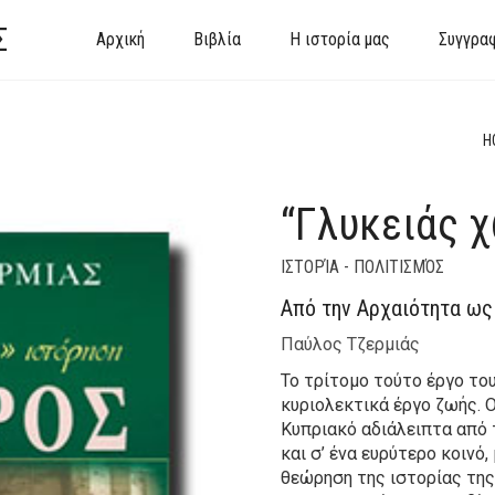
Σ
Αρχική
Βιβλία
Η ιστορία μας
Συγγρα
H
“Γλυκειάς 
ΙΣΤΟΡΊΑ - ΠΟΛΙΤΙΣΜΌΣ
Από την Αρχαιότητα ως
Παύλος Τζερμιάς
To τρίτομο τούτο έργο το
κυριολεκτικά έργο ζωής. 
Kυπριακό αδιάλειπτα από 
και σ’ ένα ευρύτερο κοινό
θεώρηση της ιστορίας της