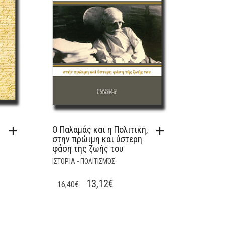
Ο Παλαμάς και η Πολιτική,
στην πρώιμη και ύστερη
φάση της ζωής του
ΙΣΤΟΡΊΑ - ΠΟΛΙΤΙΣΜΌΣ
T
ORIGINAL
CURRENT
13,12
€
16,40
€
PRICE
PRICE
WAS:
IS: