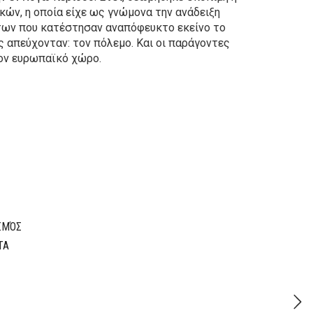
κών, η οποία είχε ως γνώμονα την ανάδειξη
ων που κατέστησαν αναπόφευκτο εκείνο το
ς απεύχονταν: τον πόλεμο. Και οι παράγοντες
ον ευρωπαϊκό χώρο.
Original
Current
price
price
was:
is:
17,50€.
14,00€.
ΙΣΜΌΣ
ΤΑ