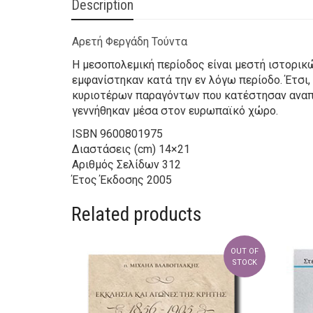
Description
Αρετή Φεργάδη Τούντα
Η μεσοπολεμική περίοδος είναι μεστή ιστορικώ
εμφανίστηκαν κατά την εν λόγω περίοδο. Έτσι,
κυριοτέρων παραγόντων που κατέστησαν αναπόφ
γεννήθηκαν μέσα στον ευρωπαϊκό χώρο.
ISBN
9600801975
Διαστάσεις (cm)
14×21
Αριθμός Σελίδων
312
Έτος Έκδοσης
2005
Related products
OUT OF
STOCK