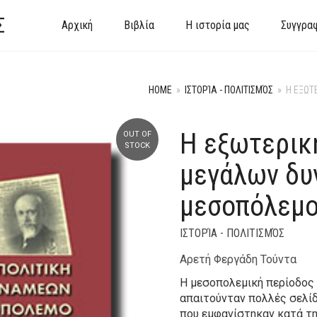
Σ
Αρχική
Βιβλία
Η ιστορία μας
Συγγρα
HOME
»
ΙΣΤΟΡΊΑ - ΠΟΛΙΤΙΣΜΌΣ
»
Η ΕΞΩΤ
Η εξωτερικ
OUT OF
STOCK
μεγάλων δυ
μεσοπόλεμ
ΙΣΤΟΡΊΑ - ΠΟΛΙΤΙΣΜΌΣ
Αρετή Φεργάδη Τούντα
Η μεσοπολεμική περίοδος 
απαιτούνταν πολλές σελίδε
που εμφανίστηκαν κατά τη