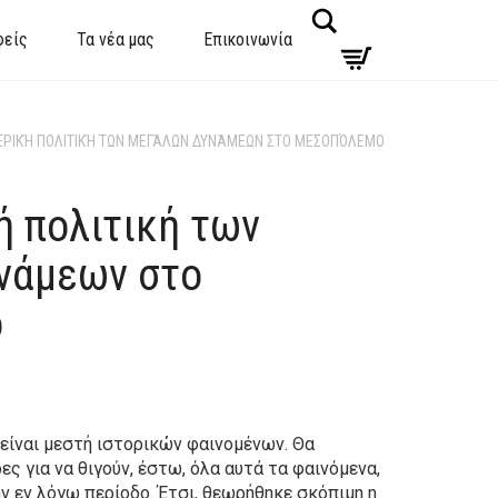
Search
φείς
Τα νέα μας
Επικοινωνία
ΕΡΙΚΉ ΠΟΛΙΤΙΚΉ ΤΩΝ ΜΕΓΆΛΩΝ ΔΥΝΆΜΕΩΝ ΣΤΟ ΜΕΣΟΠΌΛΕΜΟ
ή πολιτική των
νάμεων στο
ο
είναι μεστή ιστορικών φαινομένων. Θα
ς για να θιγούν, έστω, όλα αυτά τα φαινόμενα,
ν εν λόγω περίοδο. Έτσι, θεωρήθηκε σκόπιμη η