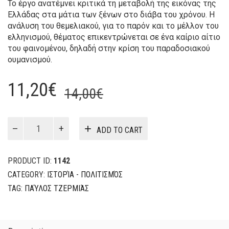
Το έργο ανατέμνει κριτικά τη μεταβολή της εικόνας της
Ελλάδας στα μάτια των ξένων στο διάβα του χρόνου. Η
ανάλυση του θεμελιακού, για το παρόν και το μέλλον του
ελληνισμού, θέματος επικεντρώνεται σε ένα καίριο αίτιο
του φαινομένου, δηλαδή στην κρίση του παραδοσιακού
ουμανισμού.
Original
Current
11,20
€
14,00
€
price
price
was:
is:
Η
ADD TO CART
εικόνα
14,00€.
11,20€.
της
Ελλάδας
PRODUCT ID:
1142
στον
CATEGORY:
ΙΣΤΟΡΊΑ - ΠΟΛΙΤΙΣΜΌΣ
ξένο
TAG:
ΠΑΎΛΟΣ ΤΖΕΡΜΙΆΣ
κόσμο
quantity