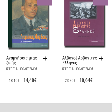
Αναμνήσεις μιας
Αλβανοί Αρβανίτες
ζωής
Έλληνες
ΙΣΤΟΡΊΑ - ΠΟΛΙΤΙΣΜΌΣ
ΙΣΤΟΡΊΑ - ΠΟΛΙΤΙΣΜΌΣ
ORIGINAL
CURRENT
ORIGINAL
CURRENT
14,48
€
18,64
€
18,10
€
23,30
€
PRICE
PRICE
PRICE
PRICE
WAS:
IS:
WAS:
IS:
18,10€.
14,48€.
23,30€.
18,64€.