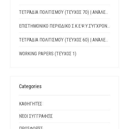
ΤΕΤΡΆΔΙΑ ΠΟΛΙΤΙΣΜΟΎ (ΤΕΎΧΟΣ 7Ο) | ΑΝΆΛΕΚΤΑ: ΛΌΓΟΙ – ΔΙΆΛΟΓΟΙ – ΑΝΤΊΛΟΓΟΙ
ΕΠΙΣΤΗΜΟΝΙΚΟ ΠΕΡΙΟΔΙΚΟ Σ.Κ.Ε.Ψ.Υ.ΣΎΓΧΡΟΝΗ ΚΟΙΝΩΝΊΑ, ΕΚΠΑΊΔΕΥΣΗ & ΨΥΧΙΚΉ ΥΓΕΊΑ
ΤΕΤΡΆΔΙΑ ΠΟΛΙΤΙΣΜΟΎ (ΤΕΎΧΟΣ 6Ο) | ΑΝΆΛΕΚΤΑ: ΛΌΓΟΙ – ΔΙΆΛΟΓΟΙ – ΑΝΤΊΛΟΓΟΙ
WORKING PAPERS (ΤΕΎΧΟΣ 1)
Categories
ΚΑΘΗΓΗΤΈΣ
ΝΈΟΙ ΣΥΓΓΡΑΦΕΊΣ
ΠΡΟΣΦΟΡΈΣ