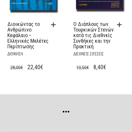
Διοικώντας το
Ο Διάπλους των
Ανθρώπινο
Τουρκικών Στενών
Κεφάλαιο –
κατά τις Διεθνείς
Ελληνικές Μελέτες
Συνθήκες και την
Περίπτωσης
Πρακτική
ΔΙΟΊΚΗΣΗ
ΔΙΕΘΝΕΊΣ ΣΧΈΣΕΙΣ
ORIGINAL
CURRENT
ORIGINAL
CURRENT
22,40
€
8,40
€
28,00
€
10,50
€
PRICE
PRICE
PRICE
PRICE
WAS:
IS:
WAS:
IS:
28,00€.
22,40€.
10,50€.
8,40€.