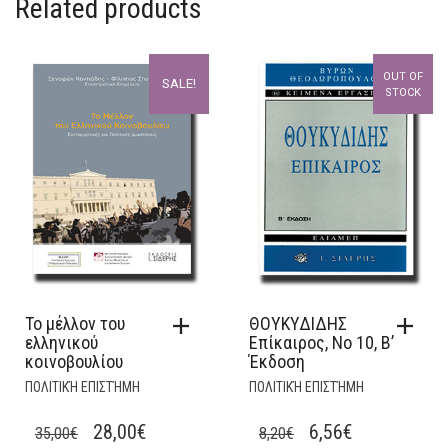
Related products
OUT OF
SALE!
STOCK
Το μέλλον του
ΘΟΥΚΥΔΙΔΗΣ
ελληνικού
Επίκαιρος, Νο 10, Β’
κοινοβουλίου
Έκδοση
ΠΟΛΙΤΙΚΉ ΕΠΙΣΤΉΜΗ
ΠΟΛΙΤΙΚΉ ΕΠΙΣΤΉΜΗ
ORIGINAL
CURRENT
ORIGINAL
CURRENT
28,00
€
6,56
€
35,00
€
8,20
€