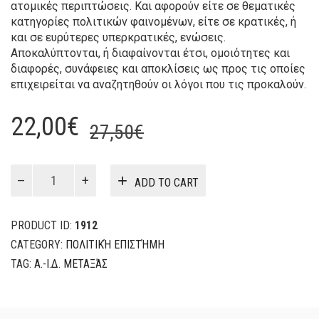
ατομικές περιπτώσεις. Και αφορούν είτε σε θεματικές
κατηγορίες πολιτικών φαινομένων, είτε σε κρατικές, ή
και σε ευρύτερες υπερκρατικές, ενώσεις.
Αποκαλύπτονται, ή διαφαίνονται έτσι, ομοιότητες και
διαφορές, συνάφειες και αποκλίσεις ως προς τις οποίες
επιχειρείται να αναζητηθούν οι λόγοι που τις προκαλούν.
Original
Current
22,00
€
27,50
€
price
price
was:
is:
TOMOΣ
ADD TO CART
VI:
27,50€.
22,00€.
ΣΥΓΚΡΙΤΙΚH
ΠΟΛΙΤΙΚH
PRODUCT ID:
1912
quantity
CATEGORY:
ΠΟΛΙΤΙΚΉ ΕΠΙΣΤΉΜΗ
TAG:
Α.-Ι.Δ. ΜΕΤΑΞΆΣ