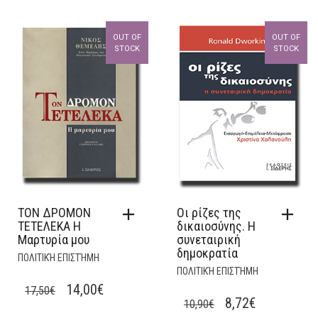
PRICE
PRICE
PRICE
PRICE
WAS:
IS:
WAS:
IS:
OUT OF
OUT OF
35,00€.
28,00€.
8,20€.
6,56€.
STOCK
STOCK
ΤΟΝ ΔΡΟΜΟΝ
Οι ρίζες της
ΤΕΤΕΛΕΚΑ Η
δικαιοσύνης. H
Μαρτυρία μου
συνεταιρική
δηµοκρατία
ΠΟΛΙΤΙΚΉ ΕΠΙΣΤΉΜΗ
ΠΟΛΙΤΙΚΉ ΕΠΙΣΤΉΜΗ
ORIGINAL
CURRENT
14,00
€
17,50
€
ORIGINAL
CURRENT
8,72
€
10,90
€
PRICE
PRICE