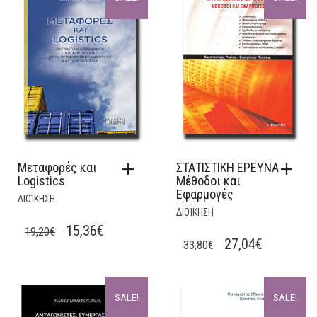
Μεταφορές και
ΣΤΑΤΙΣΤΙΚΗ ΕΡΕΥΝΑ
Logistics
Μέθοδοι και
Εφαρμογές
ΔΙΟΊΚΗΣΗ
ΔΙΟΊΚΗΣΗ
ORIGINAL
CURRENT
15,36
€
19,20
€
ORIGINAL
CURRENT
27,04
€
33,80
€
PRICE
PRICE
PRICE
PRICE
WAS:
IS:
WAS:
IS:
19,20€.
15,36€.
SALE!
SALE!
33,80€.
27,04€.