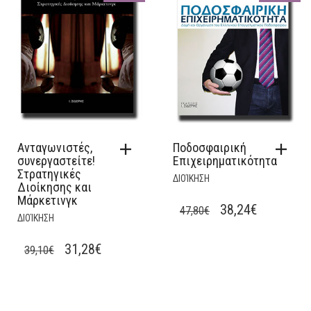
Ανταγωνιστές,
Ποδοσφαιρική
συνεργαστείτε!
Επιχειρηματικότητα
Στρατηγικές
ΔΙΟΊΚΗΣΗ
Διοίκησης και
Μάρκετινγκ
ORIGINAL
CURRENT
38,24
€
47,80
€
ΔΙΟΊΚΗΣΗ
PRICE
PRICE
WAS:
IS:
ORIGINAL
CURRENT
31,28
€
39,10
€
47,80€.
38,24€.
PRICE
PRICE
WAS:
IS:
39,10€.
31,28€.