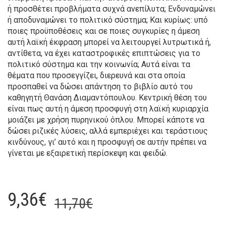
ή προσθέτει προβλήματα συχνά ανεπίλυτα; Ενδυναμώνει
ή αποδυναμώνει το πολιτικό σύστημα; Και κυρίως: υπό
ποιες προϋποθέσεις και σε ποιες συγκυρίες η άμεση
αυτή λαϊκή έκφραση μπορεί να λειτουργεί λυτρωτικά ή,
αντίθετα, να έχει καταστροφικές επιπτώσεις για το
πολιτικό σύστημα και την κοινωνία; Αυτά είναι τα
θέματα που προσεγγίζει, διερευνά και στα οποία
προσπαθεί να δώσει απάντηση το βιβλίο αυτό του
καθηγητή Θανάση Διαμαντόπουλου. Κεντρική θέση του
είναι πως αυτή η άμεση προσφυγή στη λαϊκή κυριαρχία
μοιάζει με χρήση πυρηνικού όπλου. Μπορεί κάποτε να
δώσει ριζικές λύσεις, αλλά εμπεριέχει και τεράστιους
κινδύνους, γι’ αυτό και η προσφυγή σε αυτήν πρέπει να
γίνεται με εξαιρετική περίσκεψη και φειδώ.
Original
Current
9,36
€
11,70
€
price
price