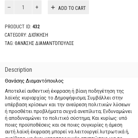
was:
is:
Το
ADD TO CART
δημοψήφισμα
11,70€.
9,36€.
ως
θεσμός
PRODUCT ID:
432
και
CATEGORY:
ΔΙΟΊΚΗΣΗ
ως
TAG:
ΘΑΝΆΣΗΣ ΔΙΑΜΑΝΤΌΠΟΥΛΟΣ
πολιτική
πράξη
quantity
Description
Θανάσης Διαμαντόπουλος
Αποτελεί αυθεντική έκφραση ή βίαιη ποδηγέτηση της
λαϊκής κυριαρχίας το Δημοψήφισμα; Συμβάλλει στην
υπέρβαση κρίσεων και την ανεύρεση πολιτικών λύσεων
ή προσθέτει προβλήματα συχνά ανεπίλυτα; Ενδυναμώνει
ή αποδυναμώνει το πολιτικό σύστημα; Και κυρίως: υπό
ποιες προϋποθέσεις και σε ποιες συγκυρίες η άμεση
αυτή λαϊκή έκφραση μπορεί να λειτουργεί λυτρωτικά ή,