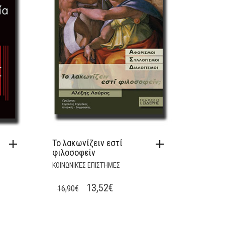
Το λακωνίζειν εστί
φιλοσοφείν
ΚΟΙΝΩΝΙΚΈΣ ΕΠΙΣΤΉΜΕΣ
T
ORIGINAL
CURRENT
13,52
€
16,90
€
PRICE
PRICE
WAS:
IS: