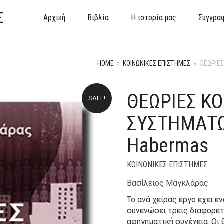
Σ
Αρχική
Βιβλία
Η ιστορία μας
Συγγρα
HOME
»
ΚΟΙΝΩΝΙΚΈΣ ΕΠΙΣΤΉΜΕΣ
»
ΘΕΩΡΙΕ
ΘΕΩΡΙΕΣ Κ
SALE!
ΣΥΣΤΗΜΑΤΩΝ
Habermas
ΚΟΙΝΩΝΙΚΈΣ ΕΠΙΣΤΉΜΕΣ
Βασίλειος Μαγκλάρας
Το ανά χείρας έργο έχει έ
συνενώσει τρεις διαφορετ
αφηγηματική συνέχεια. Οι