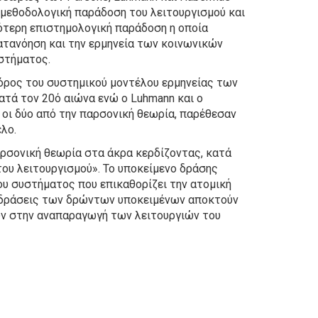
η μεθοδολογική παράδοση του λειτουργισμού και
κότερη επιστημολογική παράδοση η οποία
ατανόηση και την ερμηνεία των κοινωνικών
στήματος.
όρος του συστημικού μοντέλου ερμηνείας των
τά τον 20ό αιώνα ενώ ο Luhmann και ο
 οι δύο από την παρσονική θεωρία, παρέθεσαν
λο.
αρσονική θεωρία στα άκρα κερδίζοντας, κατά
του λειτουργισμού». Το υποκείμενο δράσης
ου συστήματος που επικαθορίζει την ατομική
ς δράσεις των δρώντων υποκειμένων αποκτούν
υν στην αναπαραγωγή των λειτουργιών του
Original
Current
price
price