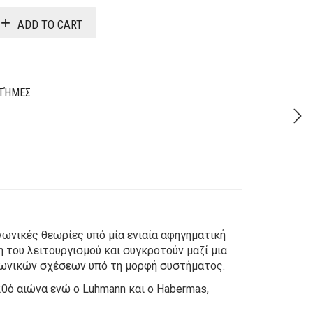
was:
is:
ADD TO CART
19,70€.
15,76€.
ΣΤΉΜΕΣ
νωνικές θεωρίες υπό μία ενιαία αφηγηματική
η του λειτουργισμού και συγκροτούν μαζί μια
ινωνικών σχέσεων υπό τη μορφή συστήματος.
0ό αιώνα ενώ ο Luhmann και ο Habermas,