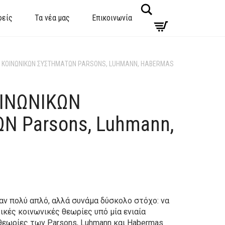
Search
φείς
Τα νέα μας
Επικοινωνία
Σ ΚΟΙΝΩΝΙΚΩΝ ΣΥΣΤΗΜΑΤΩΝ PARSONS, LUHMANN, HABERMAS
ΟΙΝΩΝΙΚΩΝ
 Parsons, Luhmann,
ναν πολύ απλό, αλλά συνάμα δύσκολο στόχο: να
ικές κοινωνικές θεωρίες υπό μία ενιαία
 θεωρίες των Parsons, Luhmann και Habermas