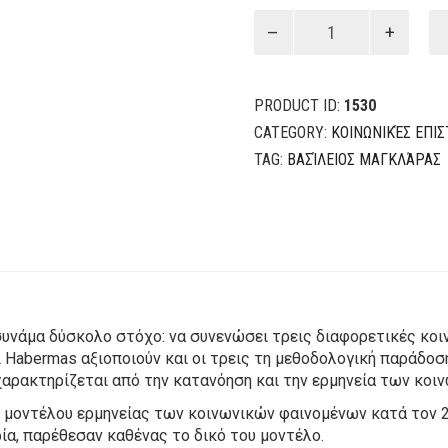
ΘΕΩΡΙΕΣ
ΚΟΙΝΩΝΙΚΩΝ
ΣΥΣΤΗΜΑΤΩΝ
Parsons,
PRODUCT ID:
1530
Luhmann,
Habermas
CATEGORY:
ΚΟΙΝΩΝΙΚΈΣ ΕΠΙ
quantity
TAG:
ΒΑΣΊΛΕΙΟΣ ΜΑΓΚΛΆΡΑΣ
 συνάμα δύσκολο στόχο: να συνενώσει τρεις διαφορετικές κοι
ι Habermas αξιοποιούν και οι τρεις τη μεθοδολογική παράδοσ
χαρακτηρίζεται από την κατανόηση και την ερμηνεία των κο
 μοντέλου ερμηνείας των κοινωνικών φαινομένων κατά τον 2
ία, παρέθεσαν καθένας το δικό του μοντέλο.