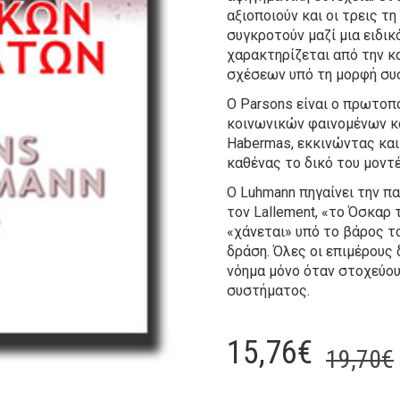
αξιοποιούν και οι τρεις τ
συγκροτούν μαζί μια ειδι
χαρακτηρίζεται από την κ
σχέσεων υπό τη μορφή συ
Ο Parsons είναι ο πρωτοπ
κοινωνικών φαινομένων κα
Habermas, εκκινώντας και
καθένας το δικό του μοντέ
Ο Luhmann πηγαίνει την π
τον Lallement, «το Όσκαρ 
«χάνεται» υπό το βάρος τ
δράση. Όλες οι επιμέρου
νόημα μόνο όταν στοχεύο
συστήματος.
15,76
€
19,70
€