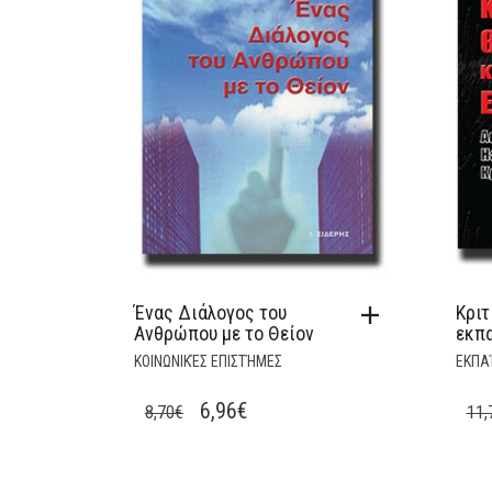
Ένας Διάλογος του
Κριτ
Ανθρώπου με το Θείον
εκπ
ΚΟΙΝΩΝΙΚΈΣ ΕΠΙΣΤΉΜΕΣ
ΕΚΠΑ
ORIGINAL
CURRENT
6,96
€
8,70
€
11,
PRICE
PRICE
WAS:
IS: