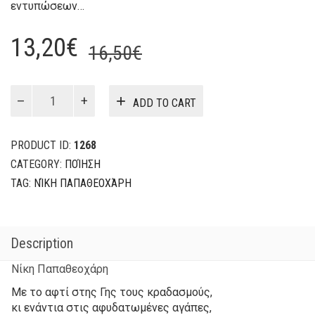
εντυπώσεων…
Original
Current
13,20
€
16,50
€
price
price
was:
is:
Ψηφίδες
ADD TO CART
Ποίηση
16,50€.
13,20€.
quantity
PRODUCT ID:
1268
CATEGORY:
ΠΟΊΗΣΗ
TAG:
ΝΊΚΗ ΠΑΠΑΘΕΟΧΆΡΗ
Description
Νίκη Παπαθεοχάρη
Με το αφτί στης Γης τους κραδασμούς,
κι ενάντια στις αφυδατωμένες αγάπες,