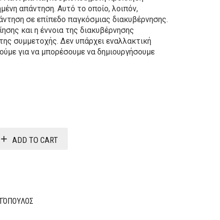
μένη απάντηση. Αυτό το οποίο, λοιπόν,
πάντηση σε επίπεδο παγκόσμιας διακυβέρνησης.
ίησης και η έννοια της διακυβέρνησης
 της συμμετοχής. Δεν υπάρχει εναλλακτική
ούμε για να μπορέσουμε να δημιουργήσουμε
Original
Current
price
price
was:
is:
ADD TO CART
22,20€.
17,76€.
ΙΤΌΠΟΥΛΟΣ