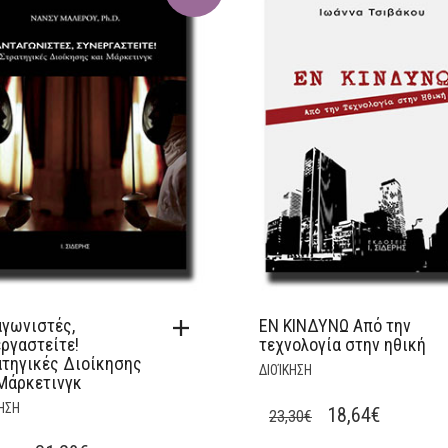
γωνιστές,
ΕΝ ΚΙΝΔΥΝΩ Από την
ργαστείτε!
τεχνολογία στην ηθική
τηγικές Διοίκησης
ΔΙΟΊΚΗΣΗ
Μάρκετινγκ
ΗΣΗ
ORIGINAL
CURREN
18,64
€
23,30
€
PRICE
PRICE