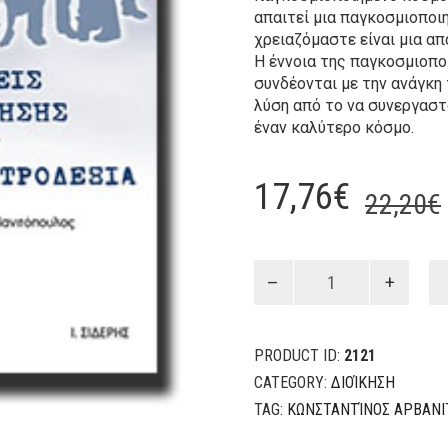
απαιτεί μια παγκοσμιοποιη
χρειαζόμαστε είναι μια α
Η έννοια της παγκοσμιοπο
συνδέονται με την ανάγκη
λύση από το να συνεργαστ
έναν καλύτερο κόσμο.
17,76
€
22,20
€
Προκλήσεις
Διακυβέρνησης
για
την
PRODUCT ID:
2121
Ευρωπαϊκή
Κεντροδεξιά
CATEGORY:
ΔΙΟΊΚΗΣΗ
quantity
TAG:
ΚΩΝΣΤΑΝΤΊΝΟΣ ΑΡΒΑΝ