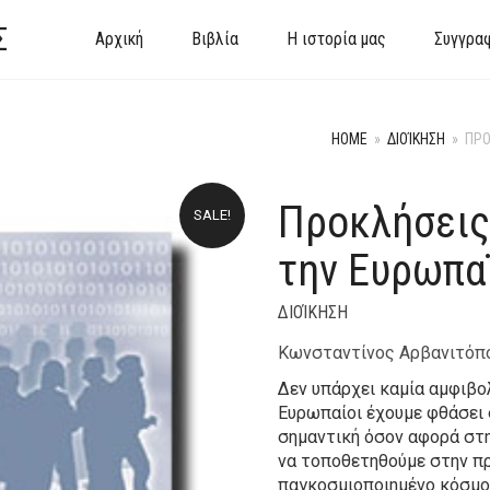
Σ
Αρχική
Βιβλία
Η ιστορία μας
Συγγρα
HOME
»
ΔΙΟΊΚΗΣΗ
»
ΠΡΟ
Προκλήσεις
SALE!
την Ευρωπα
ΔΙΟΊΚΗΣΗ
Κωνσταντίνος Αρβανιτόπ
Δεν υπάρχει καμία αμφιβολ
Ευρωπαίοι έχουμε φθάσει 
σημαντική όσον αφορά στην
να τοποθετηθούμε στην πρ
παγκοσμιοποιημένο κόσμο.