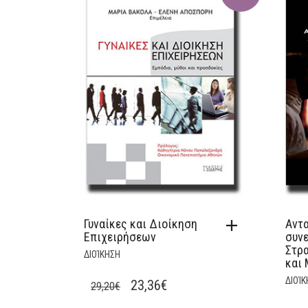
Γυναίκες και Διοίκηση
Αντα
Επιχειρήσεων
συνε
Στρα
ΔΙΟΊΚΗΣΗ
και 
ΔΙΟΊΚ
ORIGINAL
CURRENT
23,36
€
29,20
€
PRICE
PRICE