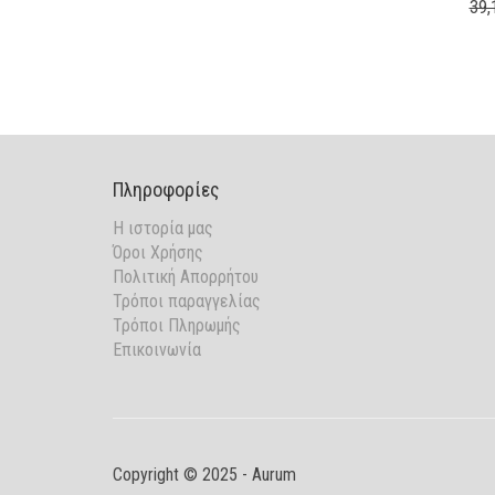
39,
WAS:
IS:
29,20€.
23,36€.
Πληροφορίες
Η ιστορία μας
Όροι Χρήσης
Πολιτική Απορρήτου
Τρόποι παραγγελίας
Τρόποι Πληρωμής
Επικοινωνία
Copyright © 2025 - Aurum