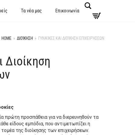
Search
φείς
Τα νέα μας
Επικοινωνία
HOME
»
ΔΙΟΊΚΗΣΗ
»
ΓΥΝΑΊΚΕΣ ΚΑΙ ΔΙΟΊΚΗΣΗ ΕΠΙΧΕΙΡΉΣΕΩΝ
ι Διοίκηση
ων
δοκίες
μία πρώτη προσπάθεια για να διερευνηθούν τα
άθε είδους εμπόδια, που αντιμετωπίζει η
 τομέα της διοίκησης των επιχειρήσεων.