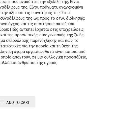
οφή» που ανακόπτει την εξέλιξή της; Είναι
ναδέλφους της; Είναι, πράγματι, αναγκασμένη
την αξία και τις ικανότητές της; Σε τι
 συναδέλφους της ως προς το στυλ διοίκησης;
ινό άγχος και τις απαιτήσεις αυτού του
ώρου; Πώς αντεπεξέρχεται στις υποχρεώσεις
 και της προσωπικής-οικογενειακής της ζωής;
ημα σεξουαλικής παρενόχλησης και πώς το
στατιστικές για την πορεία και τη θέση της
ληνική αγορά εργασίας; Αυτά είναι κάποια από
οποία απαντούν, σε μια συλλογική προσπάθεια,
 αλλά και άνθρωποι της αγοράς.
Original
Current
price
price
was:
is:
ADD TO CART
29,20€.
23,36€.