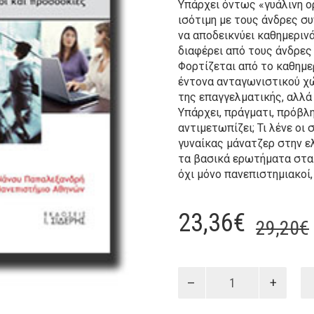
Υπάρχει όντως «γυάλινη ορ
ισότιμη με τους άνδρες συ
να αποδεικνύει καθημερινά 
διαφέρει από τους άνδρες
Φορτίζεται από το καθημερ
έντονα ανταγωνιστικού χ
της επαγγελματικής, αλλά
Υπάρχει, πράγματι, πρόβλ
αντιμετωπίζει; Τι λένε οι 
γυναίκας μάνατζερ στην ελ
τα βασικά ερωτήματα στα 
όχι μόνο πανεπιστημιακοί,
23,36
€
29,20
€
Γυναίκες
και
Διοίκηση