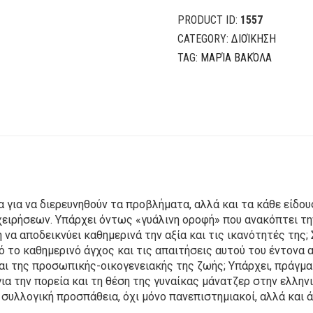
Επιχειρήσεων
PRODUCT ID:
1557
quantity
CATEGORY:
ΔΙΟΊΚΗΣΗ
TAG:
ΜΑΡΊΑ ΒΑΚΌΛΑ
 για να διερευνηθούν τα προβλήματα, αλλά και τα κάθε είδου
ειρήσεων. Υπάρχει όντως «γυάλινη οροφή» που ανακόπτει την 
 να αποδεικνύει καθημερινά την αξία και τις ικανότητές της
πό το καθημερινό άγχος και τις απαιτήσεις αυτού του έντον
αι της προσωπικής-οικογενειακής της ζωής; Υπάρχει, πράγμ
για την πορεία και τη θέση της γυναίκας μάνατζερ στην ελλην
συλλογική προσπάθεια, όχι μόνο πανεπιστημιακοί, αλλά και 