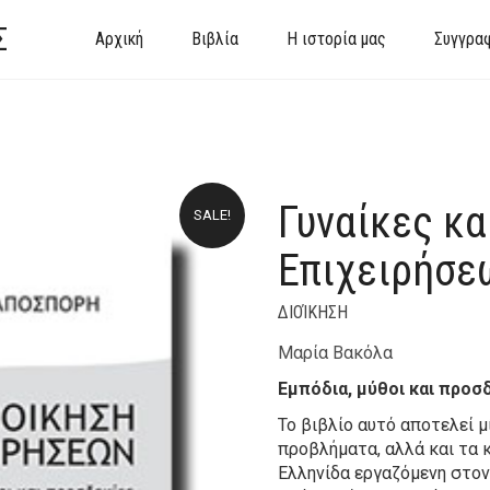
Σ
Αρχική
Βιβλία
Η ιστορία μας
Συγγρα
Γυναίκες κα
SALE!
Επιχειρήσε
ΔΙΟΊΚΗΣΗ
Μαρία Βακόλα
Εμπόδια, μύθοι και προσ
Το βιβλίο αυτό αποτελεί 
προβλήματα, αλλά και τα κ
Ελληνίδα εργαζόμενη στον