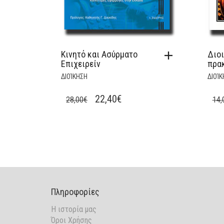
Κινητό και Ασύρματο
Διοι
Επιχειρείν
πρα
ΔΙΟΊΚΗΣΗ
ΔΙΟΊΚ
ORIGINAL
CURRENT
22,40
€
28,00
€
14,
PRICE
PRICE
WAS:
IS:
28,00€.
22,40€.
Πληροφορίες
Η ιστορία μας
Όροι Χρήσης