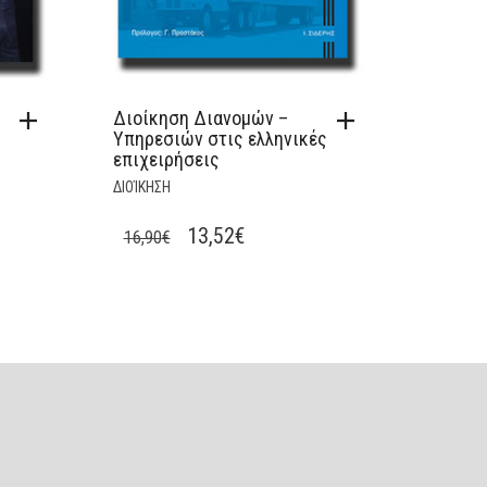
Διοίκηση Διανομών –
Υπηρεσιών στις ελληνικές
επιχειρήσεις
ΔΙΟΊΚΗΣΗ
T
ORIGINAL
CURRENT
13,52
€
16,90
€
PRICE
PRICE
WAS:
IS:
16,90€.
13,52€.