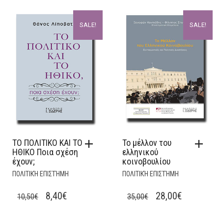
16,90€.
13,52€.
PRICE
PRICE
WAS:
IS:
SALE!
SALE!
17,50€.
14,00€.
ΤΟ ΠΟΛΙΤΙΚΟ ΚΑΙ ΤΟ
Το μέλλον του
ΗΘΙΚΟ Ποια σχέση
ελληνικού
έχουν;
κοινοβουλίου
ΠΟΛΙΤΙΚΉ ΕΠΙΣΤΉΜΗ
ΠΟΛΙΤΙΚΉ ΕΠΙΣΤΉΜΗ
ORIGINAL
CURRENT
ORIGINAL
CURRENT
8,40
€
28,00
€
10,50
€
35,00
€
PRICE
PRICE
PRICE
PRICE