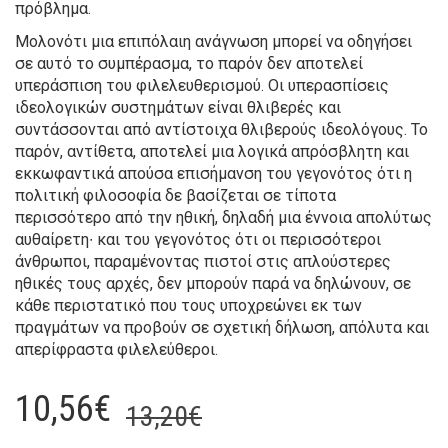
πρόβλημα.
Μολονότι μια επιπόλαιη ανάγνωση μπορεί να οδηγήσει
σε αυτό το συμπέρασμα, το παρόν δεν αποτελεί
υπεράσπιση του φιλελευθερισμού. Οι υπερασπίσεις
ιδεολογικών συστημάτων είναι θλιβερές και
συντάσσονται από αντίστοιχα θλιβερούς ιδεολόγους. Το
παρόν, αντίθετα, αποτελεί μια λογικά απρόσβλητη και
εκκωφαντικά απούσα επισήμανση του γεγονότος ότι η
πολιτική φιλοσοφία δε βασίζεται σε τίποτα
περισσότερο από την ηθική, δηλαδή μια έννοια απολύτως
αυθαίρετη∙ και του γεγονότος ότι οι περισσότεροι
άνθρωποι, παραμένοντας πιστοί στις απλούστερες
ηθικές τους αρχές, δεν μπορούν παρά να δηλώνουν, σε
κάθε περιστατικό που τους υποχρεώνει εκ των
πραγμάτων να προβούν σε σχετική δήλωση, απόλυτα και
απερίφραστα φιλελεύθεροι.
Original
Current
10,56
€
13,20
€
price
price