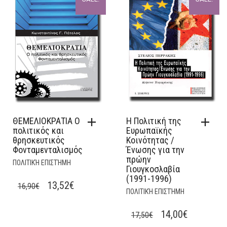
ΘΕΜΕΛΙΟΚΡΑΤΙΑ Ο
Η Πολιτική της
πολιτικός και
Ευρωπαϊκής
θρησκευτικός
Κοινότητας /
Φονταμενταλισμός
Ένωσης για την
πρώην
ΠΟΛΙΤΙΚΉ ΕΠΙΣΤΉΜΗ
Γιουγκοσλαβία
(1991-1996)
ORIGINAL
CURRENT
13,52
€
16,90
€
ΠΟΛΙΤΙΚΉ ΕΠΙΣΤΉΜΗ
PRICE
PRICE
WAS:
IS:
ORIGINAL
CURRENT
14,00
€
17,50
€