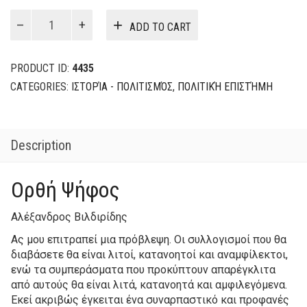
was:
is:
ΟΡΘΗ
ADD TO CART
ΨΗΦΟΣ
13,20€.
10,56€.
quantity
PRODUCT ID:
4435
CATEGORIES:
ΙΣΤΟΡΊΑ - ΠΟΛΙΤΙΣΜΌΣ
,
ΠΟΛΙΤΙΚΉ ΕΠΙΣΤΉΜΗ
Description
Ορθή Ψήφος
Αλέξανδρος Βιλδιρίδης
Ας μου επιτραπεί μια πρόβλεψη. Οι συλλογισμοί που θα
διαβάσετε θα είναι λιτοί, κατανοητοί και αναμφίλεκτοι,
ενώ τα συμπεράσματα που προκύπτουν απαρέγκλιτα
από αυτούς θα είναι λιτά, κατανοητά και αμφιλεγόμενα.
Εκεί ακριβώς έγκειται ένα συναρπαστικό και προφανές