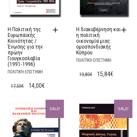
Η Πολιτική της
Η διακυβέρνηση και
Ευρωπαϊκής
η πολιτική
Κοινότητας /
οικονομία μιας
Ένωσης για την
ομοσπονδιακής
πρώην
Κύπρου
Γιουγκοσλαβία
ΠΟΛΙΤΙΚΉ ΕΠΙΣΤΉΜΗ
(1991-1996)
ΠΟΛΙΤΙΚΉ ΕΠΙΣΤΉΜΗ
ORIGINAL
CURRENT
15,84
€
19,80
€
PRICE
PRICE
ORIGINAL
CURRENT
14,00
€
17,50
€
WAS:
IS:
PRICE
PRICE
19,80€.
15,84€.
WAS:
IS:
SALE!
SALE!
17,50€.
14,00€.