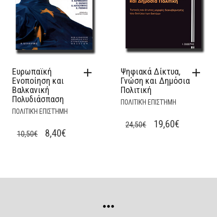
Ευρωπαϊκή
Ψηφιακά Δίκτυα,
Ενοποίηση και
Γνώση και Δημόσια
Βαλκανική
Πολιτική
Πολυδιάσπαση
ΠΟΛΙΤΙΚΉ ΕΠΙΣΤΉΜΗ
ΠΟΛΙΤΙΚΉ ΕΠΙΣΤΉΜΗ
ORIGINAL
CURRENT
19,60
€
24,50
€
ORIGINAL
CURRENT
8,40
€
10,50
€
PRICE
PRICE
PRICE
PRICE
WAS:
IS:
WAS:
IS:
24,50€.
19,60€.
10,50€.
8,40€.