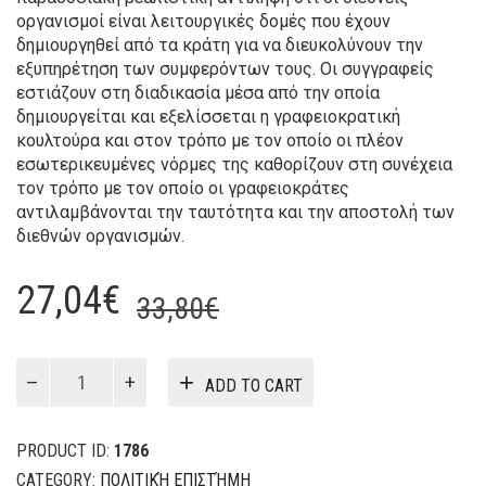
οργανισμοί είναι λειτουργικές δομές που έχουν
δημιουργηθεί από τα κράτη για να διευκολύνουν την
εξυπηρέτηση των συμφερόντων τους. Οι συγγραφείς
εστιάζουν στη διαδικασία μέσα από την οποία
δημιουργείται και εξελίσσεται η γραφειοκρατική
κουλτούρα και στον τρόπο με τον οποίο οι πλέον
εσωτερικευμένες νόρμες της καθορίζουν στη συνέχεια
τον τρόπο με τον οποίο οι γραφειοκράτες
αντιλαμβάνονται την ταυτότητα και την αποστολή των
διεθνών οργανισμών.
Original
Current
27,04
€
33,80
€
price
price
was:
is:
Κανόνες
ADD TO CART
για
33,80€.
27,04€.
τον
κόσμο
PRODUCT ID:
1786
quantity
CATEGORY:
ΠΟΛΙΤΙΚΉ ΕΠΙΣΤΉΜΗ