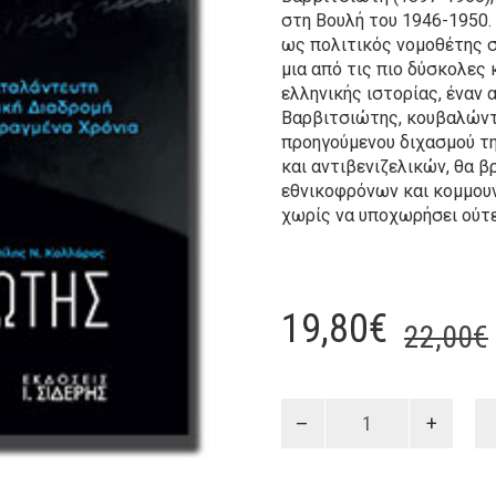
στη Βουλή του 1946-1950.
ως πολιτικός νομοθέτης σ
μια από τις πιο δύσκολες
ελληνικής ιστορίας, έναν
Βαρβιτσιώτης, κουβαλώντα
προηγούμενου διχασμού τη
και αντιβενιζελικών, θα β
εθνικοφρόνων και κομμουν
χωρίς να υποχωρήσει ούτε
19,80
€
22,00
€
Μιλτιάδης
Ι.
Βαρβιτσιώτης
quantity