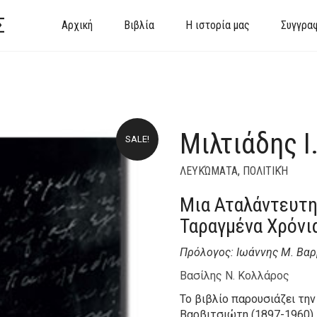
Σ
Αρχική
Βιβλία
Η ιστορία μας
Συγγρα
Μιλτιάδης Ι
SALE!
ΛΕΥΚΏΜΑΤΑ
,
ΠΟΛΙΤΙΚΉ
Μια Αταλάντευτη
Ταραγμένα Χρόνι
Πρόλογος: Ιωάννης Μ. Βα
Βασίλης Ν. Κολλάρος
Το βιβλίο παρουσιάζει την
Βαρβιτσιώτη (1897-1960),