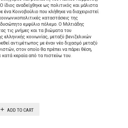
 Ο ίδιος αναδείχθηκε ως πολιτικός και μάλιστα
ε ένα Κοινοβούλιο που κλήθηκε να διαχειριστεί
 κοινωνικοπολιτικές καταστάσεις της
 αδυσώπητο εμφύλιο πόλεμο. Ο Μιλτιάδης
ς τις μνήμες και τα βιώματα του
ς ελληνικής κοινωνίας, μεταξύ βενιζελικών
ρεθεί αντιμέτωπος με έναν νέο διχασμό μεταξύ
ιστών, στον οποίο θα πρέπει να πάρει θέση,
 κατά κεραία από τα πιστεύω του.
Original
Current
price
price
was:
is:
ADD TO CART
22,00€.
19,80€.