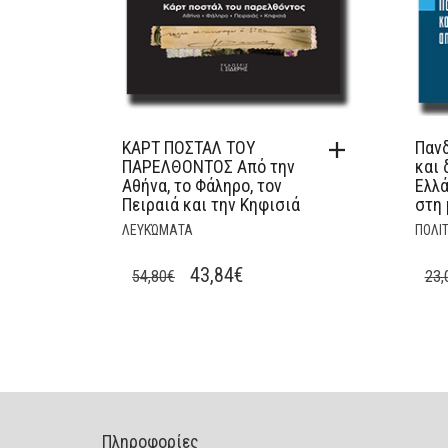
ΚΑΡΤ ΠΟΣΤΑΛ ΤΟΥ
Πανδ
ΠΑΡΕΛΘΟΝΤΟΣ Από την
και 
Αθήνα, το Φάληρο, τον
Ελλά
Πειραιά και την Κηφισιά
στη 
ΛΕΥΚΏΜΑΤΑ
ΠΟΛΙΤ
ORIGINAL
CURRENT
43,84
€
54,80
€
23,
PRICE
PRICE
WAS:
IS:
54,80€.
43,84€.
Πληροφορίες