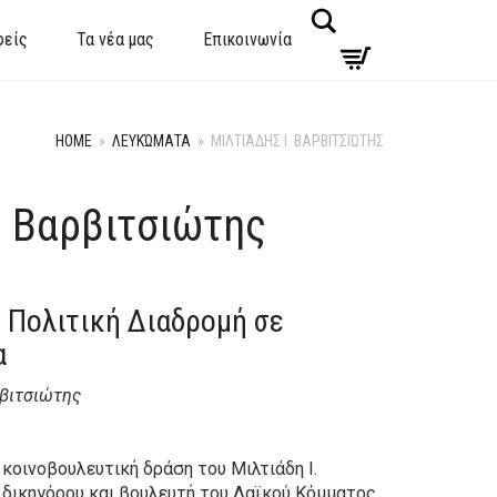
Search
φείς
Τα νέα μας
Επικοινωνία
HOME
»
ΛΕΥΚΏΜΑΤΑ
»
ΜΙΛΤΙΆΔΗΣ Ι. ΒΑΡΒΙΤΣΙΏΤΗΣ
. Βαρβιτσιώτης
 Πολιτική Διαδρομή σε
α
ρβιτσιώτης
 κοινοβουλευτική δράση του Μιλτιάδη Ι.
 δικηγόρου και βουλευτή του Λαϊκού Κόμματος,