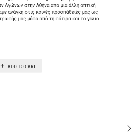
ν Αγώνων στην Αθήνα από μία άλλη οπτική
χαμε ανάγκη στις κοινές προσπάθειές μας ως
τρωσής μας μέσα από τη σάτιρα και το γέλιο.
Original
Current
price
price
was:
is:
ADD TO CART
22,20€.
17,76€.