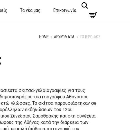
Search
φείς
Τα νέα μας
Επικοινωνία
HOME
»
ΛΕΥΚΏΜΑΤΑ
»
ΤΟ ΙΕΡΌ ΦΩΣ
ς
μοσίευτα σκίτσα-γελοιογραφίες για τους
 δημοσιογράφου-σκιτσογράφου Αθανάσιου
οκτώ γλώσσες. Τα σκίτσα παρουσιάστηκαν σε
παράλληλων εκδηλώσεων του 12ου
κού Συνεδρίου Σαμοθράκης και στη συνέχεια
ώρους της Αθήνας κατά την διάρκεια των
τική, με καλή διάθεση, καταγραφή του