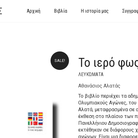
Σ
Αρχική
Βιβλία
Η ιστορία μας
Συγγρα
Το ιερό φω
SALE!
ΛΕΥΚΏΜΑΤΑ
Αθανάσιος Αλατάς
Το βιβλίο περιέχει τα αδη
Ολυμπιακούς Αγώνες, του
Αλατά, μεταφρασμένα σε 
έκθεση στο πλαίσιο των 
Πανελλήνιου Δημοσιογραφι
εκτέθηκαν σε διάφορους χ
αγώνων. Είναι μια διαφορε