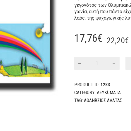
γεγονότος των Ολυμπιακώ
γωνία, αυτή που πάντα εί
λαός, της ψυχαγωγικής λύ
17,76
€
22,20
€
Το
ιερό
φως
quantity
PRODUCT ID:
1283
CATEGORY:
ΛΕΥΚΏΜΑΤΑ
TAG:
ΑΘΑΝΆΣΙΟΣ ΑΛΑΤΆΣ