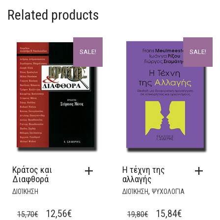
Related products
SALE!
SALE!
Κράτος και
Η τέχνη της
Διαφθορά
αλλαγής
,
ΔΙΟΊΚΗΣΗ
ΔΙΟΊΚΗΣΗ
ΨΥΧΟΛΟΓΊΑ
ORIGINAL
CURRENT
ORIGINAL
CURRENT
12,56
€
15,84
€
15,70
€
19,80
€