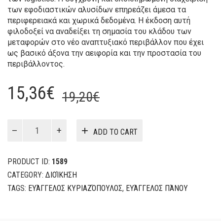
των εφοδιαστικών αλυσίδων επηρεάζει άμεσα τα
περιφερειακά και χωρικά δεδομένα. Η έκδοση αυτή
φιλοδοξεί να αναδείξει τη σημασία του κλάδου των
μεταφορών στο νέο αναπτυξιακό περιβάλλον που έχει
ως βασικό άξονα την αειφορία και την προστασία του
περιβάλλοντος.
Original
Current
15,36
€
19,20
€
price
price
was:
is:
Μεταφορές
ADD TO CART
και
19,20€.
15,36€.
Logistics
quantity
PRODUCT ID:
1589
CATEGORY:
ΔΙΟΊΚΗΣΗ
TAGS:
ΕΥΆΓΓΕΛΟΣ ΚΥΡΙΑΖΌΠΟΥΛΟΣ
,
ΕΥΆΓΓΕΛΟΣ ΠΆΝΟΥ