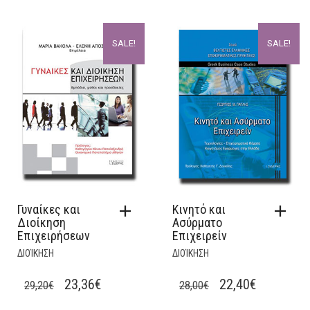
PRICE
PRICE
PRICE
PRICE
WAS:
IS:
WAS:
IS:
SALE!
SALE!
15,70€.
12,56€.
19,80€.
15,84€.
Γυναίκες και
Κινητό και
Διοίκηση
Ασύρματο
Επιχειρήσεων
Επιχειρείν
ΔΙΟΊΚΗΣΗ
ΔΙΟΊΚΗΣΗ
ORIGINAL
CURRENT
ORIGINAL
CURRENT
23,36
€
22,40
€
29,20
€
28,00
€
PRICE
PRICE
PRICE
PRICE