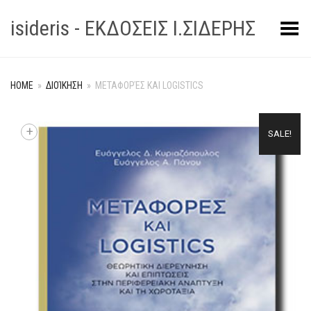
isideris - ΕΚΔΟΣΕΙΣ Ι.ΣΙΔΕΡΗΣ
Toggle Menu
HOME
»
ΔΙΟΊΚΗΣΗ
»
ΜΕΤΑΦΟΡΈΣ ΚΑΙ LOGISTICS
+
SALE!