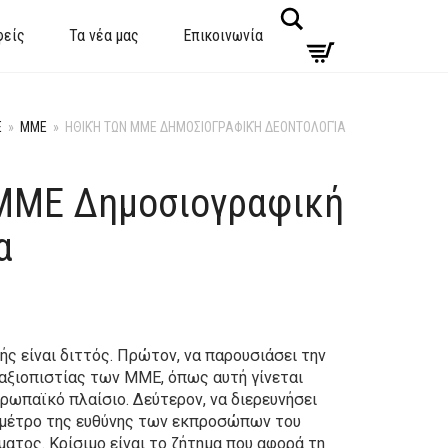
Search
φείς
Τα νέα μας
Επικοινωνία
E
»
ΜΜΕ
»
ΗΘΙΚΉ ΤΩΝ ΜΜΕ ΔΗΜΟΣΙΟΓΡΑΦΙΚΉ ΔΕΟΝΤΟΛΟΓΊΑ
ΜΜΕ Δημοσιογραφική
α
ής είναι διττός. Πρώτον, να παρουσιάσει την
αξιοπιστίας των ΜΜΕ, όπως αυτή γίνεται
ρωπαϊκό πλαίσιο. Δεύτερον, να διερευνήσει
ο μέτρο της ευθύνης των εκπροσώπων του
ατος. Κρίσιμο είναι το ζήτημα που αφορά τη