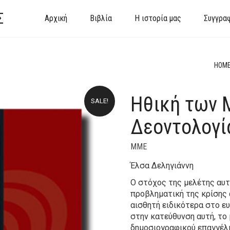
Σ
Αρχική
Βιβλία
Η ιστορία μας
Συγγρα
HOM
Ηθική των 
SALE!
Δεοντολογί
ΜΜΕ
Έλσα Δεληγιάννη
Ο στόχος της μελέτης αυτ
προβληματική της κρίσης 
αισθητή ειδικότερα στο ευ
στην κατεύθυνση αυτή, τ
δημοσιογραφικού επαγγέλμ