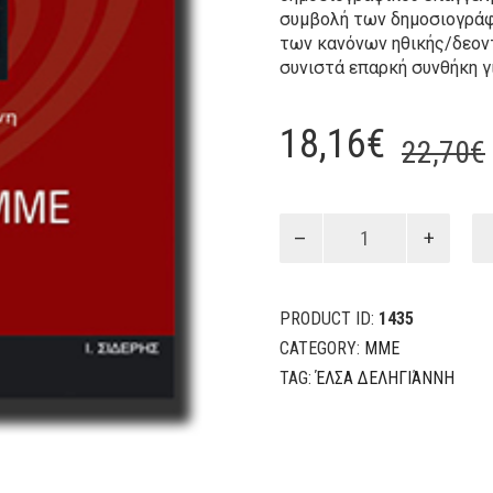
συμβολή των δημοσιογράφω
των κανόνων ηθικής/δεον
συνιστά επαρκή συνθήκη γι
18,16
€
22,70
€
Ηθική
των
ΜΜΕ
Δημοσιογραφική
PRODUCT ID:
1435
Δεοντολογία
quantity
CATEGORY:
ΜΜΕ
TAG:
ΈΛΣΑ ΔΕΛΗΓΙΆΝΝΗ