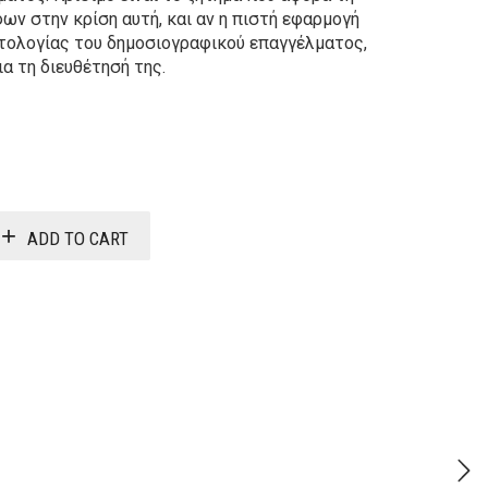
ν στην κρίση αυτή, και αν η πιστή εφαρμογή
τολογίας του δημοσιογραφικού επαγγέλματος,
α τη διευθέτησή της.
Original
Current
price
price
was:
is:
ADD TO CART
22,70€.
18,16€.