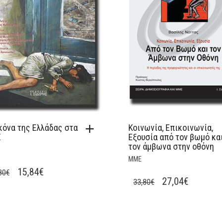
κόνα της Ελλάδας στα
Κοινωνία, Επικοινωνία,
Ε
Εξουσία από τον βωμό κα
τον άμβωνα στην οθόνη
ΜΜΕ
ORIGINAL
CURRENT
15,84
€
80
€
ORIGINAL
CURREN
27,04
€
33,80
€
PRICE
PRICE
PRICE
PRICE
WAS:
IS:
WAS:
IS:
19,80€.
15,84€.