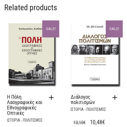
Related products
SALE!
SALE!
Η Πόλη
Διάλογος
Λαογραφικές και
πολιτισμών
Εθνογραφικές
ΙΣΤΟΡΊΑ - ΠΟΛΙΤΙΣΜΌΣ
Οπτικές
ΙΣΤΟΡΊΑ - ΠΟΛΙΤΙΣΜΌΣ
ORIGINAL
CURRENT
10,48
€
13,10
€