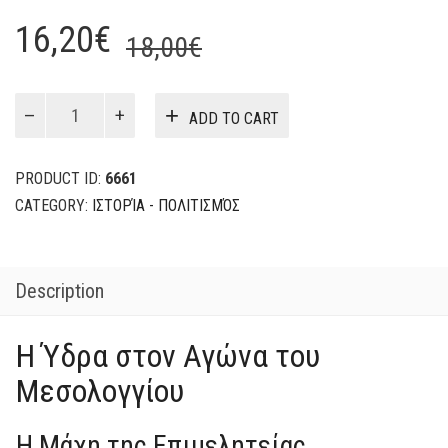
Original
Current
16,20
€
18,00
€
price
price
was:
is:
Η
ADD TO CART
Ύδρα
18,00€.
16,20€.
στον
Αγώνα
PRODUCT ID:
6661
του
CATEGORY:
ΙΣΤΟΡΊΑ - ΠΟΛΙΤΙΣΜΌΣ
Μεσολογγίου
quantity
Description
Η Ύδρα στον Αγώνα του
Μεσολογγίου
Η Μάχη της Επιμελητείας