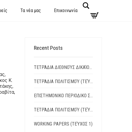
Search
φείς
Τα νέα μας
Επικοινωνία
Recent Posts
ΤΕΤΡΆΔΙΑ ΔΙΕΘΝΟΎΣ ΔΙΚΑΊΟΥ ΚΑΙ ΔΙΕΘΝΟΎΣ ΠΟΛΙΤΙΚΉΣ | TΕΎΧΟΣ 15 – ΙΟΎΛΙΟΣ 2026
ας,
κος Κ.
ΤΕΤΡΆΔΙΑ ΠΟΛΙΤΙΣΜΟΎ (ΤΕΎΧΟΣ 7Ο) | ΑΝΆΛΕΚΤΑ: ΛΌΓΟΙ – ΔΙΆΛΟΓΟΙ – ΑΝΤΊΛΟΓΟΙ
τάκης,
ραβίτα,
ΕΠΙΣΤΗΜΟΝΙΚΟ ΠΕΡΙΟΔΙΚΟ Σ.Κ.Ε.Ψ.Υ.ΣΎΓΧΡΟΝΗ ΚΟΙΝΩΝΊΑ, ΕΚΠΑΊΔΕΥΣΗ & ΨΥΧΙΚΉ ΥΓΕΊΑ
ΤΕΤΡΆΔΙΑ ΠΟΛΙΤΙΣΜΟΎ (ΤΕΎΧΟΣ 6Ο) | ΑΝΆΛΕΚΤΑ: ΛΌΓΟΙ – ΔΙΆΛΟΓΟΙ – ΑΝΤΊΛΟΓΟΙ
WORKING PAPERS (ΤΕΎΧΟΣ 1)