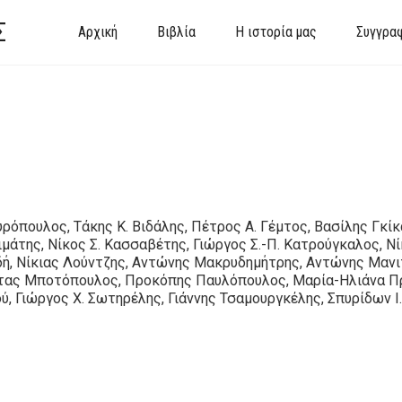
Σ
Αρχική
Βιβλία
Η ιστορία μας
Συγγρα
όπουλος, Τάκης Κ. Βιδάλης, Πέτρος Α. Γέμτος, Βασίλης Γκίκ
άτης, Νίκος Σ. Κασσαβέτης, Γιώργος Σ.-Π. Κατρούγκαλος, Νί
δή, Νίκιας Λούντζης, Αντώνης Μακρυδημήτρης, Αντώνης Μανι
στας Μποτόπουλος, Προκόπης Παυλόπουλος, Μαρία-Ηλιάνα Π
ύ, Γιώργος Χ. Σωτηρέλης, Γιάννης Τσαμουργκέλης, Σπυρίδων Ι.