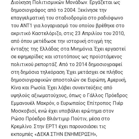
Διοίκηση Πολιτισμικών Μονάδων. Εργάζεται ως
δημοσιογράφος από το 2004. Ξεκίνησε την
επαγγελματική του σταδιοδρομία στο ραδιόφωνο
του ΑΝΤ1 για λογαριασμό του οποίου βρέθηκε στο
ακριτικό Καστελόριζο, στις 23 Απριλίου του 2010,
από όπου μετέδωσε την ιστορική στιγμή της
ένταξης της Ελλάδας στα Μνημόνια. Έχει εργαστεί
σε εφημερίδες και ιστοτόπους ως προϊστάμενος
πολιτικού ρεπορτάζ. Από το 2014 δημοσιογραφεί
στη δημόσια τηλεόραση. Έχει μετάσχει σε πλήθος
δημοσιογραφικών αποστολών σε Ευρώπη, Αμερική,
Κίνα και Ρωσία. Έχει λάβει συνεντεύξεις από
υψηλούς αξιωματούχους, όπως ο Γάλλος Πρόεδρος
Εμμανουέλ Μακρόν, ο Ευρωπαίος Επίτροπος Πιέρ
Μοσκοβισί, ενώ έχει υποβάλει ερώτημα στον
Ρώσο Πρόεδρο Βλάντιμιρ Πούτιν, μέσα στο
Κρεμλίνο. Στην ΕΡΤ1 έχει παρουσιάσει τις
εκπομπές «ΔΕΚΑ ΣΤΗΝ ΕΝΗΜΕΡΩΣΗ»,