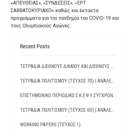
«ΑΠΕΥΘΕΙΑΣ», «ΣΥΝΔΕΣΕΙΣ», «ΕΡΤ
ΣΑΒΒΑΤΟΚΥΡΙΑΚΟ» καθώς και έκτακτα
προγράμματα για την πανδημία του COVID-19 και
τους Ολυμπιακούς Αγώνες.
Recent Posts
ΤΕΤΡΆΔΙΑ ΔΙΕΘΝΟΎΣ ΔΙΚΑΊΟΥ ΚΑΙ ΔΙΕΘΝΟΎΣ ΠΟΛΙΤΙΚΉΣ | TΕΎΧΟΣ 15 – ΙΟΎΛΙΟΣ 2026
ΤΕΤΡΆΔΙΑ ΠΟΛΙΤΙΣΜΟΎ (ΤΕΎΧΟΣ 7Ο) | ΑΝΆΛΕΚΤΑ: ΛΌΓΟΙ – ΔΙΆΛΟΓΟΙ – ΑΝΤΊΛΟΓΟΙ
ΕΠΙΣΤΗΜΟΝΙΚΟ ΠΕΡΙΟΔΙΚΟ Σ.Κ.Ε.Ψ.Υ.ΣΎΓΧΡΟΝΗ ΚΟΙΝΩΝΊΑ, ΕΚΠΑΊΔΕΥΣΗ & ΨΥΧΙΚΉ ΥΓΕΊΑ
ΤΕΤΡΆΔΙΑ ΠΟΛΙΤΙΣΜΟΎ (ΤΕΎΧΟΣ 6Ο) | ΑΝΆΛΕΚΤΑ: ΛΌΓΟΙ – ΔΙΆΛΟΓΟΙ – ΑΝΤΊΛΟΓΟΙ
WORKING PAPERS (ΤΕΎΧΟΣ 1)