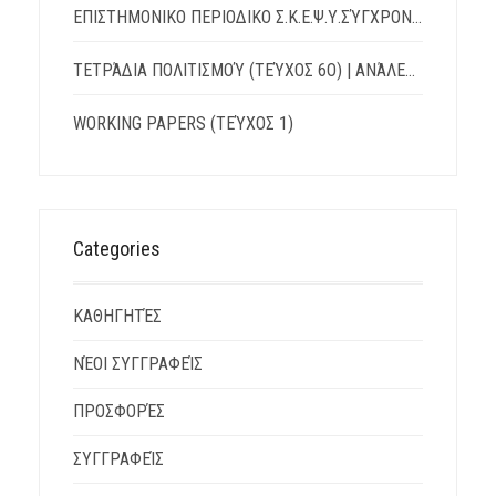
ΕΠΙΣΤΗΜΟΝΙΚΟ ΠΕΡΙΟΔΙΚΟ Σ.Κ.Ε.Ψ.Υ.ΣΎΓΧΡΟΝΗ ΚΟΙΝΩΝΊΑ, ΕΚΠΑΊΔΕΥΣΗ & ΨΥΧΙΚΉ ΥΓΕΊΑ
ΤΕΤΡΆΔΙΑ ΠΟΛΙΤΙΣΜΟΎ (ΤΕΎΧΟΣ 6Ο) | ΑΝΆΛΕΚΤΑ: ΛΌΓΟΙ – ΔΙΆΛΟΓΟΙ – ΑΝΤΊΛΟΓΟΙ
WORKING PAPERS (ΤΕΎΧΟΣ 1)
Categories
ΚΑΘΗΓΗΤΈΣ
ΝΈΟΙ ΣΥΓΓΡΑΦΕΊΣ
ΠΡΟΣΦΟΡΈΣ
ΣΥΓΓΡΑΦΕΊΣ