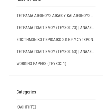
ΤΕΤΡΆΔΙΑ ΔΙΕΘΝΟΎΣ ΔΙΚΑΊΟΥ ΚΑΙ ΔΙΕΘΝΟΎΣ ΠΟΛΙΤΙΚΉΣ | TΕΎΧΟΣ 15 – ΙΟΎΛΙΟΣ 2026
ΤΕΤΡΆΔΙΑ ΠΟΛΙΤΙΣΜΟΎ (ΤΕΎΧΟΣ 7Ο) | ΑΝΆΛΕΚΤΑ: ΛΌΓΟΙ – ΔΙΆΛΟΓΟΙ – ΑΝΤΊΛΟΓΟΙ
ΕΠΙΣΤΗΜΟΝΙΚΟ ΠΕΡΙΟΔΙΚΟ Σ.Κ.Ε.Ψ.Υ.ΣΎΓΧΡΟΝΗ ΚΟΙΝΩΝΊΑ, ΕΚΠΑΊΔΕΥΣΗ & ΨΥΧΙΚΉ ΥΓΕΊΑ
ΤΕΤΡΆΔΙΑ ΠΟΛΙΤΙΣΜΟΎ (ΤΕΎΧΟΣ 6Ο) | ΑΝΆΛΕΚΤΑ: ΛΌΓΟΙ – ΔΙΆΛΟΓΟΙ – ΑΝΤΊΛΟΓΟΙ
WORKING PAPERS (ΤΕΎΧΟΣ 1)
Categories
ΚΑΘΗΓΗΤΈΣ