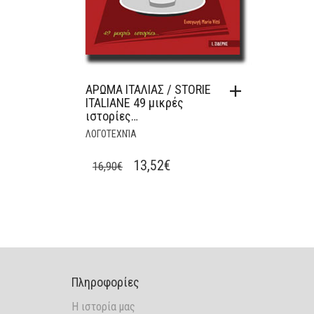
ΑΡΩΜΑ ΙΤΑΛΙΑΣ / STORIE
ITALIANE 49 μικρές
ιστορίες…
ΛΟΓΟΤΕΧΝΊΑ
ORIGINAL
CURRENT
13,52
€
16,90
€
PRICE
PRICE
WAS:
IS:
16,90€.
13,52€.
Πληροφορίες
Η ιστορία μας