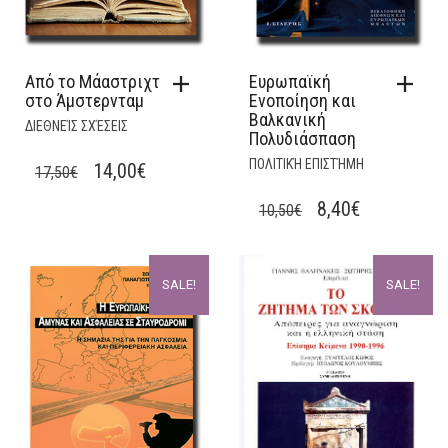
Από το Μάαστριχτ
Ευρωπαϊκή
στο Άμστερνταμ
Ενοποίηση και
Βαλκανική
ΔΙΕΘΝΕΊΣ ΣΧΈΣΕΙΣ
Πολυδιάσπαση
ΠΟΛΙΤΙΚΉ ΕΠΙΣΤΉΜΗ
ORIGINAL
CURRENT
14,00
€
17,50
€
PRICE
PRICE
ORIGINAL
CURRENT
8,40
€
10,50
€
WAS:
IS:
PRICE
PRICE
17,50€.
14,00€.
WAS:
IS:
SALE!
SALE!
10,50€.
8,40€.