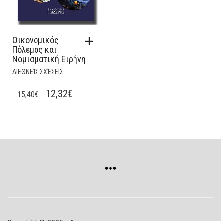
Οικονομικός
Πόλεμος και
Νομισματική Ειρήνη
ΔΙΕΘΝΕΊΣ ΣΧΈΣΕΙΣ
ORIGINAL
CURRENT
12,32
€
15,40
€
PRICE
PRICE
WAS:
IS:
15,40€.
12,32€.