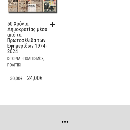
50 Χρόνια
Δημοκρατίας μέσα
από τα
Πρωτοσέλιδα των
Εφημερίδων 1974-
2024
,
ΙΣΤΟΡΊΑ - ΠΟΛΙΤΙΣΜΌΣ
ΠΟΛΙΤΙΚΉ
ORIGINAL
CURRENT
24,00
€
30,00
€
PRICE
PRICE
WAS:
IS:
30,00€.
24,00€.