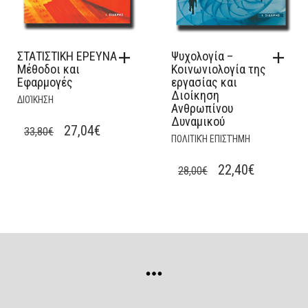
ΣΤΑΤΙΣΤΙΚΗ ΕΡΕΥΝΑ
Ψυχολογία –
Μέθοδοι και
Κοινωνιολογία της
Εφαρμογές
εργασίας και
Διοίκηση
ΔΙΟΊΚΗΣΗ
Ανθρωπίνου
Δυναμικού
ORIGINAL
CURRENT
27,04
€
33,80
€
ΠΟΛΙΤΙΚΉ ΕΠΙΣΤΉΜΗ
PRICE
PRICE
WAS:
IS:
ORIGINAL
CURRENT
22,40
€
28,00
€
33,80€.
27,04€.
PRICE
PRICE
WAS:
IS:
28,00€.
22,40€.