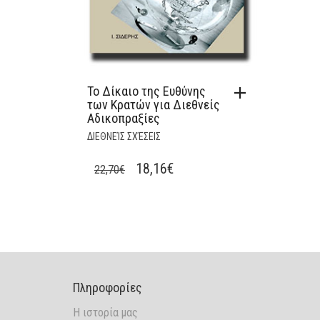
Το Δίκαιο της Ευθύνης
των Κρατών για Διεθνείς
Αδικοπραξίες
ΔΙΕΘΝΕΊΣ ΣΧΈΣΕΙΣ
ORIGINAL
CURRENT
18,16
€
22,70
€
PRICE
PRICE
WAS:
IS:
22,70€.
18,16€.
Πληροφορίες
Η ιστορία μας