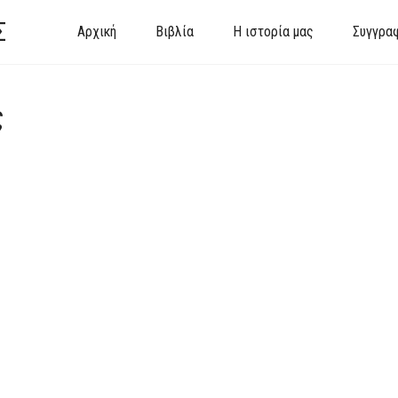
Σ
Αρχική
Βιβλία
Η ιστορία μας
Συγγρα
ς