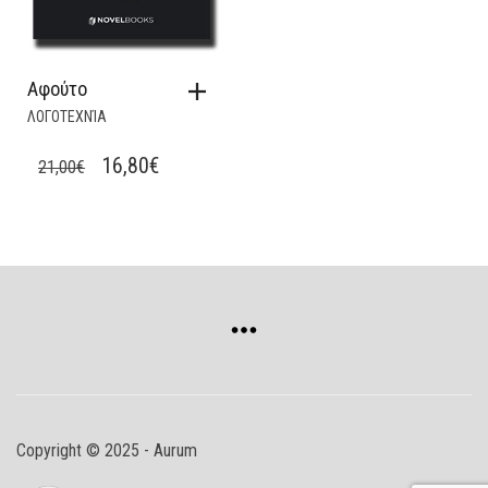
Αφούτο
ΛΟΓΟΤΕΧΝΊΑ
ORIGINAL
CURRENT
16,80
€
21,00
€
PRICE
PRICE
WAS:
IS:
21,00€.
16,80€.
Copyright © 2025 - Aurum