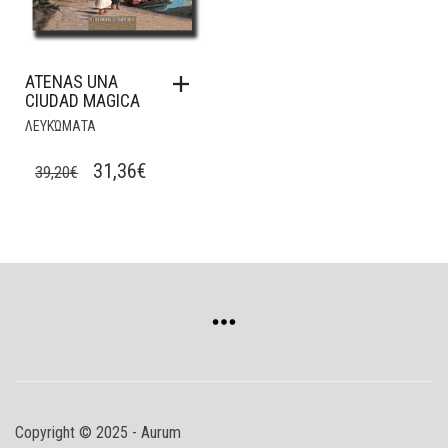
ATENAS UNA
CIUDAD MAGICA
ΛΕΥΚΏΜΑΤΑ
ORIGINAL
CURRENT
31,36
€
39,20
€
PRICE
PRICE
WAS:
IS:
39,20€.
31,36€.
Copyright © 2025 - Aurum