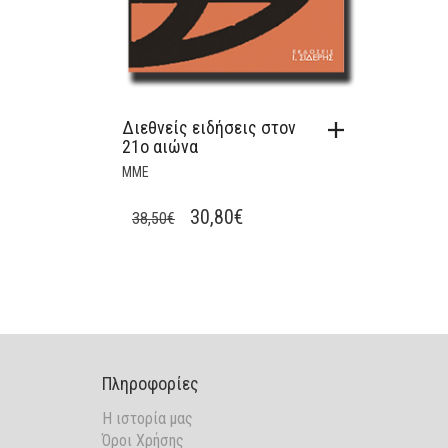
Διεθνείς ειδήσεις στον
21ο αιώνα
ΜΜΕ
ORIGINAL
CURRENT
30,80
€
38,50
€
PRICE
PRICE
WAS:
IS:
38,50€.
30,80€.
Πληροφορίες
Η ιστορία μας
Όροι Χρήσης