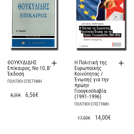
ΘΟΥΚΥΔΙΔΗΣ
Η Πολιτική της
Επίκαιρος, Νο 10, Β’
Ευρωπαϊκής
Έκδοση
Κοινότητας /
Ένωσης για την
ΠΟΛΙΤΙΚΉ ΕΠΙΣΤΉΜΗ
πρώην
Γιουγκοσλαβία
ORIGINAL
CURRENT
6,56
€
8,20
€
(1991-1996)
PRICE
PRICE
ΠΟΛΙΤΙΚΉ ΕΠΙΣΤΉΜΗ
WAS:
IS:
ORIGINAL
CURRENT
14,00
€
17,50
€
8,20€.
6,56€.
PRICE
PRICE