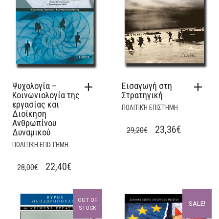
Ψυχολογία –
Εισαγωγή στη
Κοινωνιολογία της
Στρατηγική
εργασίας και
ΠΟΛΙΤΙΚΉ ΕΠΙΣΤΉΜΗ
Διοίκηση
Ανθρωπίνου
ORIGINAL
CURRENT
23,36
€
29,20
€
Δυναμικού
PRICE
PRICE
ΠΟΛΙΤΙΚΉ ΕΠΙΣΤΉΜΗ
WAS:
IS:
ORIGINAL
CURRENT
22,40
€
28,00
€
29,20€.
23,36€.
PRICE
PRICE
WAS:
IS:
OUT OF
SALE!
28,00€.
22,40€.
STOCK