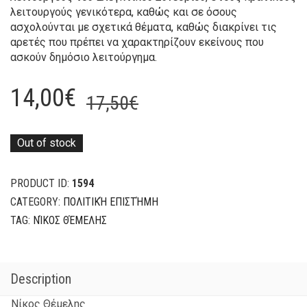
λειτουργούς γενικότερα, καθώς και σε όσους
ασχολούνται με σχετικά θέματα, καθώς διακρίνει τις
αρετές που πρέπει να χαρακτηρίζουν εκείνους που
ασκούν δημόσιο λειτούργημα.
Original
Current
14,00
€
17,50
€
price
price
was:
is:
Out of stock
17,50€.
14,00€.
PRODUCT ID:
1594
CATEGORY:
ΠΟΛΙΤΙΚΉ ΕΠΙΣΤΉΜΗ
TAG:
ΝΊΚΟΣ ΘΈΜΕΛΗΣ
Description
Νίκος Θέμελης