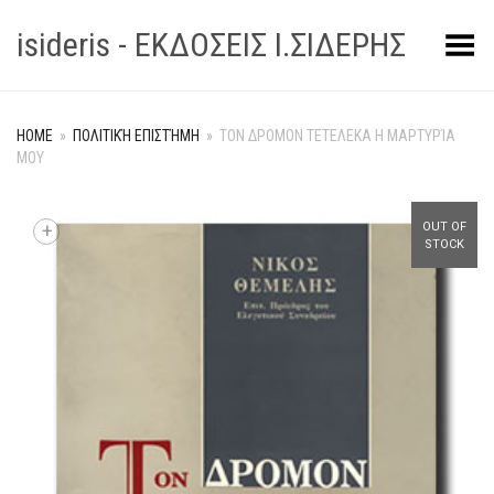
isideris - ΕΚΔΟΣΕΙΣ Ι.ΣΙΔΕΡΗΣ
Toggle Menu
HOME
»
ΠΟΛΙΤΙΚΉ ΕΠΙΣΤΉΜΗ
»
ΤΟΝ ΔΡΟΜΟΝ ΤΕΤΕΛΕΚΑ Η ΜΑΡΤΥΡΊΑ
ΜΟΥ
+
OUT OF
STOCK