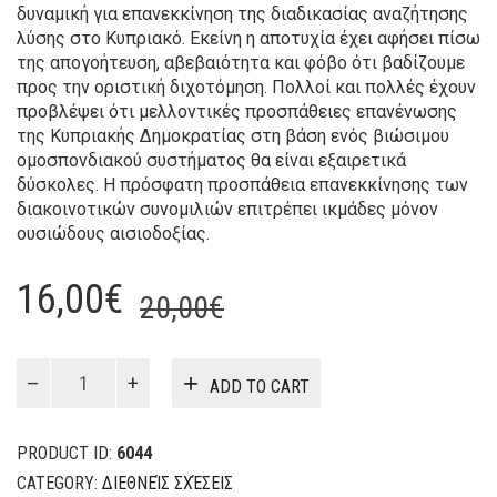
δυναμική για επανεκκίνηση της διαδικασίας αναζήτησης
λύσης στο Κυπριακό. Εκείνη η αποτυχία έχει αφήσει πίσω
της απογοήτευση, αβεβαιότητα και φόβο ότι βαδίζουμε
προς την οριστική διχοτόμηση. Πολλοί και πολλές έχουν
προβλέψει ότι μελλοντικές προσπάθειες επανένωσης
της Κυπριακής Δημοκρατίας στη βάση ενός βιώσιμου
ομοσπονδιακού συστήματος θα είναι εξαιρετικά
δύσκολες. Η πρόσφατη προσπάθεια επανεκκίνησης των
διακοινοτικών συνομιλιών επιτρέπει ικμάδες μόνον
ουσιώδους αισιοδοξίας.
Original
Current
16,00
€
20,00
€
price
price
was:
is:
Το
ADD TO CART
Κυπριακό
20,00€.
16,00€.
στον
21ο
PRODUCT ID:
6044
αιώνα
CATEGORY:
ΔΙΕΘΝΕΊΣ ΣΧΈΣΕΙΣ
quantity