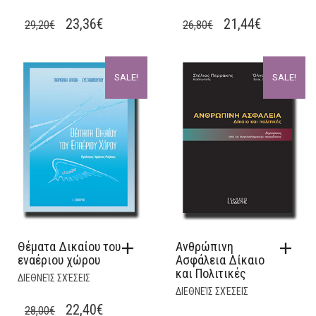
ORIGINAL
CURRENT
ORIGINAL
CURRENT
23,36
€
21,44
€
29,20
€
26,80
€
PRICE
PRICE
PRICE
PRICE
WAS:
IS:
WAS:
IS:
SALE!
SALE!
29,20€.
23,36€.
26,80€.
21,44€.
Θέματα Δικαίου του
Ανθρώπινη
εναέριου χώρου
Ασφάλεια Δίκαιο
και Πολιτικές
ΔΙΕΘΝΕΊΣ ΣΧΈΣΕΙΣ
ΔΙΕΘΝΕΊΣ ΣΧΈΣΕΙΣ
ORIGINAL
CURRENT
22,40
€
28,00
€