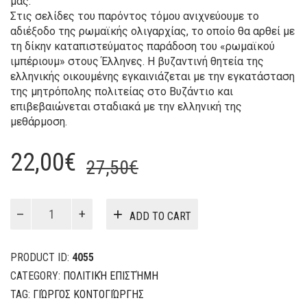
μας.
Στις σελίδες του παρόντος τόμου ανιχνεύουμε το
αδιέξοδο της ρωμαϊκής ολιγαρχίας, το οποίο θα αρθεί με
τη δίκην καταπιστεύματος παράδοση του «ρωμαϊκού
ιμπέριουμ» στους Έλληνες. Η βυζαντινή θητεία της
ελληνικής οικουμένης εγκαινιάζεται με την εγκατάσταση
της μητρόπολης πολιτείας στο Βυζάντιο και
επιβεβαιώνεται σταδιακά με την ελληνική της
μεθάρμοση.
Original
Current
22,00
€
27,50
€
price
price
was:
is:
ΤΟ
ADD TO CART
ΕΛΛΗΝΙΚΟ
27,50€.
22,00€.
ΚΟΣΜΟΣΥΣΤΗΜΑ
(ΤΟΜΟΣ
PRODUCT ID:
4055
Γ’)
CATEGORY:
ΠΟΛΙΤΙΚΉ ΕΠΙΣΤΉΜΗ
quantity
TAG:
ΓΙΏΡΓΟΣ ΚΟΝΤΟΓΙΏΡΓΗΣ