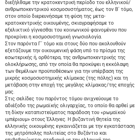
διεξήλθαμε την κρατοκεντρική περίοδο του ελληνικού/
ανθρωποκεντρικού κοσμοσυστήματος, έως τον Β΄ τόμο,
στον οποίο διερευνήσαμε τη φύση της μετα-
κρατοκεντρικής οικουμένης, σκιαγραφήσαμε το
εξελικτικό γίγνεσθαι του κοινωνικού φαινομένου που
προκρίνει η κοσμοσυστημική γνωσιολογία.
Στον παρόντα Γ΄ τόμο και στους δύο που ακολουθούν
εξετάζουμε την οικουμενική φάση υπό το πρίσμα της
εσωτερικής ή, ορθότερα, της ανθρωποκεντρικής της
ολοκλήρωσης, από την οποία θα προκύψει η εκκόλαψη
των θεμέλιων προϋποθέσεων για την υπέρβαση της
μικρής κοσμοσυστημικής κλίμακας (της πόλης) και τη
μετάβαση στην εποχή της μεγάλης κλίμακας/της εποχής
μας.
Στις σελίδες του παρόντος τόμου ανιχνεύουμε το
αδιέξοδο της ρωμαϊκής ολιγαρχίας, το οποίο θα αρθεί με
τη δίκην καταπιστεύματος παράδοση του «ρωμαϊκού
ιμπέριουμ» στους Έλληνες. Η βυζαντινή θητεία της
ελληνικής οικουμένης εγκαινιάζεται με την εγκατάσταση
της μητρόπολης πολιτείας στο Βυζάντιο και
επιβεβαιώνεται σταδιακά με την ελληνική της