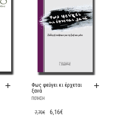
Φως φεύγει κι έρχεται
ξανά
ΠΟΊΗΣΗ
ORIGINAL
CURRENT
6,16
€
7,70
€
PRICE
PRICE
WAS:
IS: