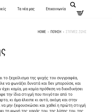
Search
φείς
Τα νέα μας
Επικοινωνία
HOME
»
ΠΟΊΗΣΗ
»
ΣΤΙΓΜΈΣ ΖΩΉΣ
ής
ναι το ξεχείλισμα της ψυχής του συγγραφέα,
ελε να φωνάξει δυνατά και δεν μπορούσε, και
 έχει καμία, μα καμία πρόθεση να διεκδικήσει
αφε την ίδια στιγμή που πνιγόταν από το
ρτο, κι άμα έλειπε κι αυτό, ακόμη και στην
α να μην ξεφουσκώσει και χαθεί η πρώτη στιγμή
σει τη φωνή της χαράς του, της λύπης του, της