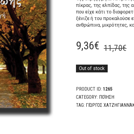
πίκρας, της ελπίδας, της 
που είχε κάτι το διαφορε
ξένιζε ή του προκαλούσε 
ανθρώπινα, μικρότητες, κακ
O
C
9,36
€
11,70
€
p
p
w
is
Out of stock
1
9
PRODUCT ID:
1265
CATEGORY:
ΠΟΊΗΣΗ
TAG:
ΓΙΏΡΓΟΣ ΧΑΤΖΗΓΙΑΝΝΆ