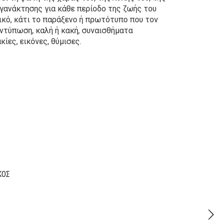
αγανάκτησης για κάθε περίοδο της ζωής του
τικό, κάτι το παράξενο ή πρωτότυπο που τον
εντύπωση, καλή ή κακή, συναισθήματα
ίες, εικόνες, θύμισες.
riginal
urrent
rice
rice
as:
:
1,70€.
,36€.
ΚΟΣ