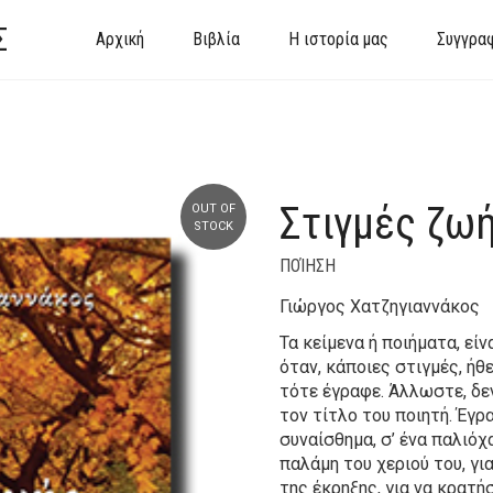
Σ
Αρχική
Βιβλία
Η ιστορία μας
Συγγρα
Στιγμές ζω
OUT OF
STOCK
ΠΟΊΗΣΗ
Γιώργος Χατζηγιαννάκος
Τα κείμενα ή ποιήματα, εί
όταν, κάποιες στιγμές, ήθ
τότε έγραφε. Άλλωστε, δεν
τον τίτλο του ποιητή. Έγρ
συναίσθημα, σ’ ένα παλιόχα
παλάμη του χεριού του, γι
της έκρηξης, για να κρατή