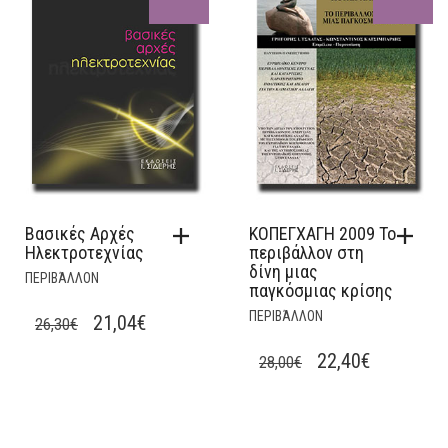
33,80€.
27,04€.
Βασικές Αρχές
ΚΟΠΕΓΧΑΓΗ 2009 Το
Ηλεκτροτεχνίας
περιβάλλον στη
δίνη μιας
ΠΕΡΙΒΆΛΛΟΝ
παγκόσμιας κρίσης
ΠΕΡΙΒΆΛΛΟΝ
ORIGINAL
CURRENT
21,04
€
26,30
€
PRICE
PRICE
ORIGINAL
CURRENT
22,40
€
28,00
€
WAS:
IS:
PRICE
PRICE
26,30€.
21,04€.
WAS:
IS:
28,00€.
22,40€.