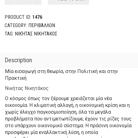
ΟΙΚΟΝΟΜΙΑ
29,20€.
23,36€.
quantity
PRODUCT ID:
1476
CATEGORY:
ΠΕΡΙΒΆΛΛΟΝ
TAG:
ΝΙΚΉΤΑΣ ΝΙΚΗΤΆΚΟΣ
Description
Μία εισαγωγή στη θεωρία, στην Πολιτική και στην
Πρακτική
Νικήτας Νικητάκος
Ο κόσμος όπως τον ξέρουμε χρειάζεται μία νέα
οικονομία. Η κλιματική αλλαγή, η οικονομική κρίση και η
χωρίς έλεγχο παγκοσμιοποίηση, όλα τα μεγάλα
προβλήματα που αντιμετωπίζουμε, έχουν τις ρίζες τους
στο υπάρχουν οικονομικό σύστημα. Η πράσινη οικονομία
προσφέρει μία εναλλακτική λύση, η οποία