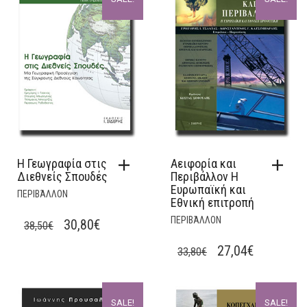
Η Γεωγραφία στις
Αειφορία και
Διεθνείς Σπουδές
Περιβάλλον Η
Ευρωπαϊκή και
ΠΕΡΙΒΆΛΛΟΝ
Εθνική επιτροπή
ΠΕΡΙΒΆΛΛΟΝ
ORIGINAL
CURRENT
30,80
€
38,50
€
PRICE
PRICE
ORIGINAL
CURRENT
27,04
€
33,80
€
WAS:
IS:
PRICE
PRICE
38,50€.
30,80€.
WAS:
IS:
SALE!
SALE!