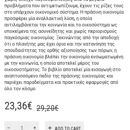
προβλήματα που αντιμετωπίζουμε, έχουν τις ρίζες τους
στο υπάρχουν οικονομικό σύστημα. Η πράσινη οικονομία
προσφέρει μία εναλλακτική λύση, η οποία
αντιλαμβάνεται την κοινωνία και το οικοσύστημα ως
υποκείμενα της ασυνείδητης και χωρίς περιορισμούς
παγκόσμιας οικονομίας. Ξεκινώντας από την αποδοχή
ότι ο πλανήτης μας έχει όρια και την κατανόηση της
σπουδαιότητας της ορθής αξιοποίησης των πόρων, η
πράσινη οικονομία βλέπει την οικονομία ενσωματωμένη
με την κοινωνία, η οποία αποτελεί μέρος του
οικοσυστήματος. Το βιβλίο αποτελεί μία εισαγωγή στο
αναπτυσσόμενο πεδίο της πράσινης οικονομίας και
περιέχει παραδείγματα και πρακτικές εφαρμογές από
όλο τον κόσμο.
Original
Current
23,36
€
29,20
€
price
price
was:
is:
ΠΡΑΣΙΝΗ
ADD TO CART